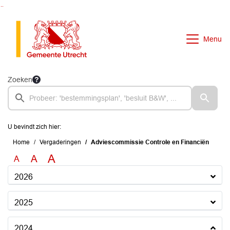
Ga naar de inhoud van deze pagina
Ga naar het zoeken
Ga naar het menu
Menu
Zoeken
U bevindt zich hier:
Home
Vergaderingen
Adviescommissie Controle en Financiën
A
A
A
2026
2025
2024