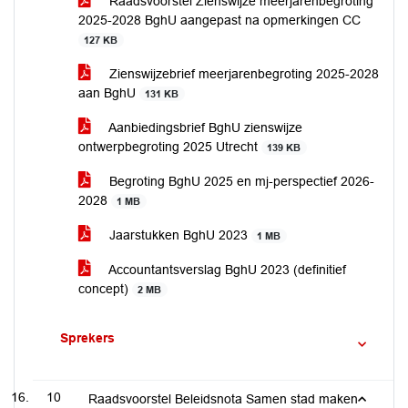
Raadsvoorstel Zienswijze meerjarenbegroting
2025-2028 BghU aangepast na opmerkingen CC
127 KB
Zienswijzebrief meerjarenbegroting 2025-2028
aan BghU
131 KB
Aanbiedingsbrief BghU zienswijze
ontwerpbegroting 2025 Utrecht
139 KB
Begroting BghU 2025 en mj-perspectief 2026-
2028
1 MB
Jaarstukken BghU 2023
1 MB
Accountantsverslag BghU 2023 (definitief
concept)
2 MB
Sprekers
10
Raadsvoorstel Beleidsnota Samen stad maken