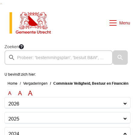
Ga naar de inhoud van deze pagina
Ga naar het zoeken
Ga naar het menu
Menu
Zoeken
U bevindt zich hier:
Home
Vergaderingen
Commissie Veiligheid, Bestuur en Financiën
A
A
A
2026
2025
2024