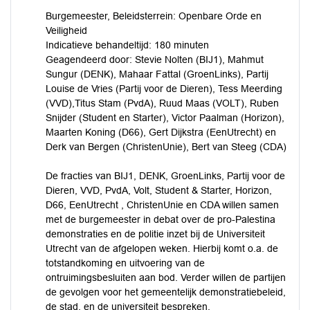
Burgemeester, Beleidsterrein: Openbare Orde en
Veiligheid
Indicatieve behandeltijd: 180 minuten
Geagendeerd door: Stevie Nolten (BIJ1), Mahmut
Sungur (DENK), Mahaar Fattal (GroenLinks), Partij
Louise de Vries (Partij voor de Dieren), Tess Meerding
(VVD),Titus Stam (PvdA), Ruud Maas (VOLT), Ruben
Snijder (Student en Starter), Victor Paalman (Horizon),
Maarten Koning (D66), Gert Dijkstra (EenUtrecht) en
Derk van Bergen (ChristenUnie), Bert van Steeg (CDA)
De fracties van BIJ1, DENK, GroenLinks, Partij voor de
Dieren, VVD, PvdA, Volt, Student & Starter, Horizon,
D66, EenUtrecht , ChristenUnie en CDA willen samen
met de burgemeester in debat over de pro-Palestina
demonstraties en de politie inzet bij de Universiteit
Utrecht van de afgelopen weken. Hierbij komt o.a. de
totstandkoming en uitvoering van de
ontruimingsbesluiten aan bod. Verder willen de partijen
de gevolgen voor het gemeentelijk demonstratiebeleid,
de stad, en de universiteit bespreken.