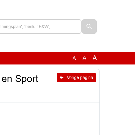
A
A
A
 en Sport
Vorige pagina