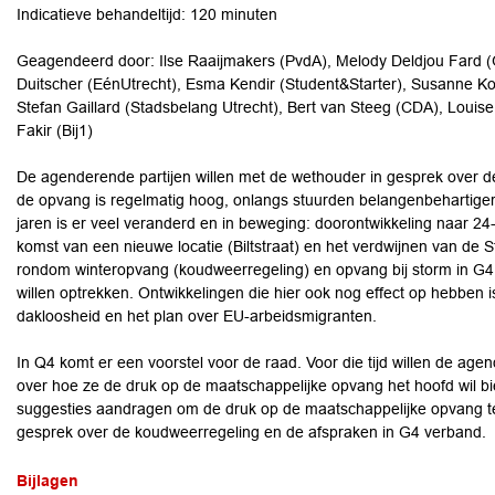
Indicatieve behandeltijd: 120 minuten
Geagendeerd door: Ilse Raaijmakers (PvdA), Melody Deldjou Fard (
Duitscher (EénUtrecht), Esma Kendir (Student&Starter), Susanne Koe
Stefan Gaillard (Stadsbelang Utrecht), Bert van Steeg (CDA), Louis
Fakir (Bij1)
De agenderende partijen willen met de wethouder in gesprek over d
de opvang is regelmatig hoog, onlangs stuurden belangenbehartige
jaren is er veel veranderd en in beweging: doorontwikkeling naar 
komst van een nieuwe locatie (Biltstraat) en het verdwijnen van de S
rondom winteropvang (koudweerregeling) en opvang bij storm in G4 
willen optrekken. Ontwikkelingen die hier ook nog effect op hebben
dakloosheid en het plan over EU-arbeidsmigranten.
In Q4 komt er een voorstel voor de raad. Voor die tijd willen de ag
over hoe ze de druk op de maatschappelijke opvang het hoofd wil bie
suggesties aandragen om de druk op de maatschappelijke opvang te ve
gesprek over de koudweerregeling en de afspraken in G4 verband.
Bijlagen