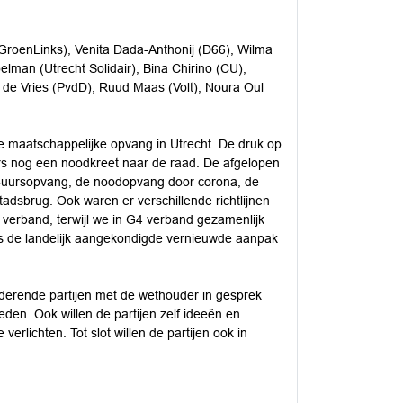
GroenLinks), Venita Dada-Anthonij (D66), Wilma
lman (Utrecht Solidair), Bina Chirino (CU),
e de Vries (PvdD), Ruud Maas (Volt), Noura Oul
e maatschappelijke opvang in Utrecht. De druk op
rs nog een noodkreet naar de raad. De afgelopen
24-uursopvang, de noodopvang door corona, de
tadsbrug. Ook waren er verschillende richtlijnen
verband, terwijl we in G4 verband gezamenlijk
 is de landelijk aangekondigde vernieuwde aanpak
enderende partijen met de wethouder in gesprek
den. Ook willen de partijen zelf ideeën en
rlichten. Tot slot willen de partijen ook in