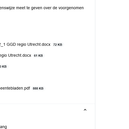
 zienswijze meet te geven over de voorgenomen
22_1 GGD regio Utrecht.docx
72 KB
egio Utrecht.docx
61 KB
0 KB
meentebladen.pdf
888 KB
vang