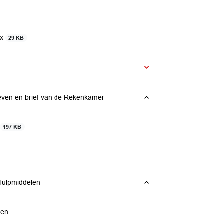
cx
29 KB
ieven en brief van de Rekenkamer
197 KB
Hulpmiddelen
ten