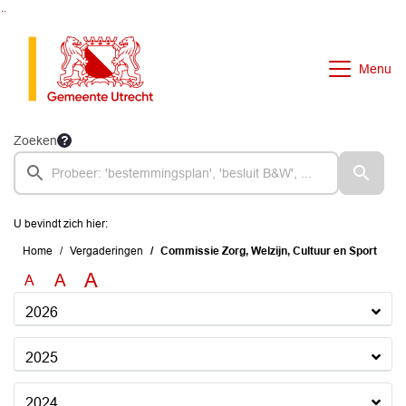
Ga naar de inhoud van deze pagina
Ga naar het zoeken
Ga naar het menu
Menu
Zoeken
U bevindt zich hier:
Home
Vergaderingen
Commissie Zorg, Welzijn, Cultuur en Sport
A
A
A
2026
2025
2024