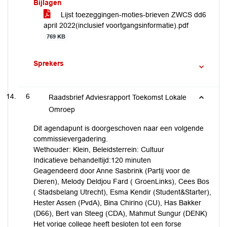
Bijlagen
Lijst toezeggingen-moties-brieven ZWCS dd6
april 2022(inclusief voortgangsinformatie).pdf
769 KB
Sprekers
6
Raadsbrief Adviesrapport Toekomst Lokale
Omroep
Dit agendapunt is doorgeschoven naar een volgende
commissievergadering.
Wethouder: Klein, Beleidsterrein: Cultuur
Indicatieve behandeltijd:120 minuten
Geagendeerd door Anne Sasbrink (Partij voor de
Dieren), Melody Deldjou Fard ( GroenLinks), Cees Bos
( Stadsbelang Utrecht), Esma Kendir (Student&Starter),
Hester Assen (PvdA), Bina Chirino (CU), Has Bakker
(D66), Bert van Steeg (CDA), Mahmut Sungur (DENK)
Het vorige college heeft besloten tot een forse