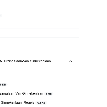
B
at-Huizingalaan-Van Ginnekenlaan
75 KB
uizingalaan-Van Ginnekenlaan
1 MB
n Ginnekenlaan_Regels
772 KB