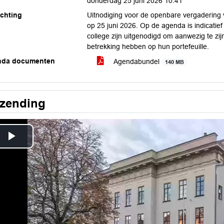
donderdag 25 juni 2026 10:41
ichting
Uitnodiging voor de openbare vergadering
op 25 juni 2026. Op de agenda is indicati
college zijn uitgenodigd om aanwezig te zi
betrekking hebben op hun portefeuille.
nda documenten
Agendabundel
140 MB
tzending
Play
Video