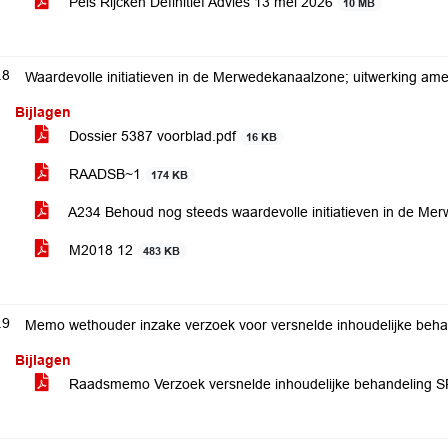
Pels Rijcken Definitief Advies 13 mei 2026
10 MB
.8
Waardevolle initiatieven in de Merwedekanaalzone; uitwerking a
Bijlagen
Dossier 5387 voorblad.pdf
16 KB
RAADSB~1
174 KB
A234 Behoud nog steeds waardevolle initiatieven in de M
M2018 12
483 KB
.9
Memo wethouder inzake verzoek voor versnelde inhoudelijke be
Bijlagen
Raadsmemo Verzoek versnelde inhoudelijke behandeling