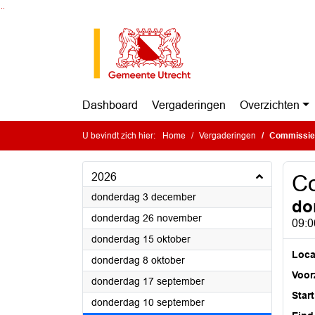
Ga naar de inhoud van deze pagina
Ga naar het zoeken
Ga naar het menu
Dashboard
Vergaderingen
Overzichten
U bevindt zich hier:
Home
Vergaderingen
Commissie
2026
C
2026
donderdag 3 december
do
2026
donderdag 26 november
09:0
2026
donderdag 15 oktober
Loca
2026
donderdag 8 oktober
Voorz
2026
donderdag 17 september
Start
2026
donderdag 10 september