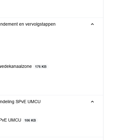
mendement en vervolgstappen
erwedekanaalzone
176 KB
handeling SPvE UMCU
 SPvE UMCU
106 KB