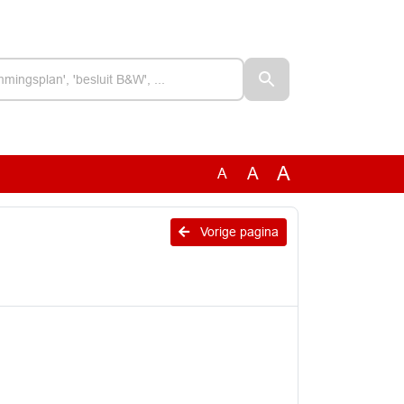
A
A
A
Vorige pagina