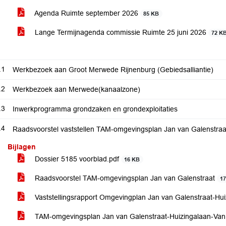
Agenda Ruimte september 2026
85 KB
Lange Termijnagenda commissie Ruimte 25 juni 2026
72 K
.1
Werkbezoek aan Groot Merwede Rijnenburg (Gebiedsalliantie)
.2
Werkbezoek aan Merwede(kanaalzone)
.3
Inwerkprogramma grondzaken en grondexploitaties
.4
Raadsvoorstel vaststellen TAM-omgevingsplan Jan van Galenstra
Bijlagen
Dossier 5185 voorblad.pdf
16 KB
Raadsvoorstel TAM-omgevingsplan Jan van Galenstraat
1
Vaststellingsrapport Omgevingplan Jan van Galenstraat-H
TAM-omgevingsplan Jan van Galenstraat-Huizingalaan-Va