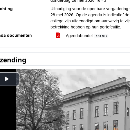
donderdag 28 mei 2026 16:43
ichting
Uitnodiging voor de openbare vergadering
28 mei 2026. Op de agenda is indicatief d
college zijn uitgenodigd om aanwezig te zi
betrekking hebben op hun portefeuille.
nda documenten
Agendabundel
133 MB
tzending
Play
Video