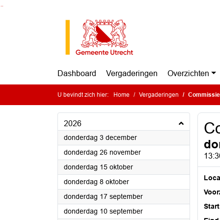
Ga naar de inhoud van deze pagina
Ga naar het zoeken
Ga naar het menu
Dashboard
Vergaderingen
Overzichten
U bevindt zich hier:
Home
Vergaderingen
Commissie
2026
C
2026
donderdag 3 december
do
2026
donderdag 26 november
13:3
2026
donderdag 15 oktober
Loca
2026
donderdag 8 oktober
Voorz
2026
donderdag 17 september
Start
2026
donderdag 10 september