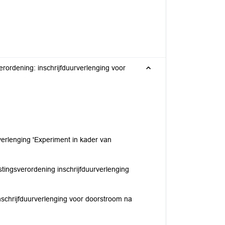
rordening: inschrijfduurverlenging voor
verlenging 'Experiment in kader van
ingsverordening inschrijfduurverlenging
nschrijfduurverlenging voor doorstroom na