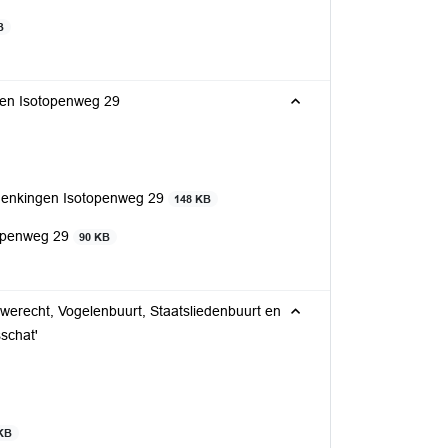
B
gen Isotopenweg 29
edenkingen Isotopenweg 29
148 KB
topenweg 29
90 KB
werecht, Vogelenbuurt, Staatsliedenbuurt en
schat'
KB