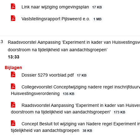
Link naar wijziging omgevingsplan
17 KB
Vaststellingsrapport Pijlsweerd e.o.
1 MB
.3
Raadsvoorstel Aanpassing ‘Experiment in kader van Huisvestingsve
doorstroom na tijdelijkheid van aandachtsgroepen’
13:33
Bijlagen
Dossier 5279 voorblad.pdf
17 KB
Collegevoorstel Conceptwijziging nadere regel inschrijfduur
Huisvestingsverordening
135 KB
Raadsvoorstel Aanpassing ‘Experiment in kader van Huisvest
doorstroom na tijdelijkheid van aandachtsgroepen'
173 KB
Concept Besluit tot wijziging van Nadere regel Experiment i
tijdelijkheid van aandachtsgroepen
38 KB