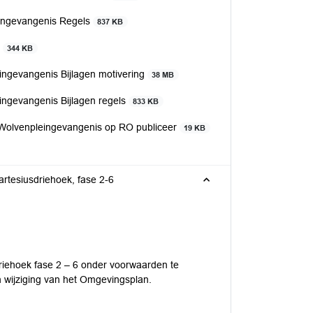
ingevangenis Regels
837 KB
0
344 KB
ngevangenis Bijlagen motivering
38 MB
ngevangenis Bijlagen regels
833 KB
Wolvenpleingevangenis op RO publiceer
19 KB
rtesiusdriehoek, fase 2-6
driehoek fase 2 – 6 onder voorwaarden te
 wijziging van het Omgevingsplan.