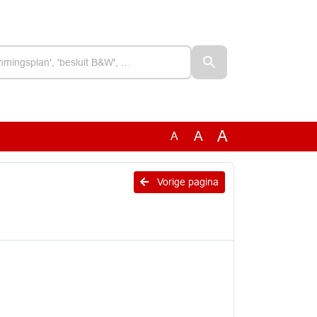
A
A
A
Vorige pagina