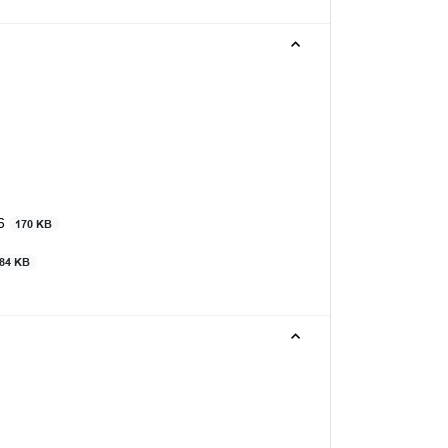
26
170 KB
84 KB