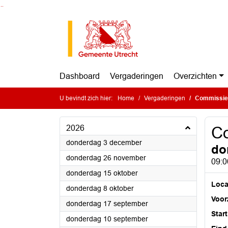
Ga naar de inhoud van deze pagina
Ga naar het zoeken
Ga naar het menu
Dashboard
Vergaderingen
Overzichten
U bevindt zich hier:
Home
Vergaderingen
Commissie
2026
C
2026
donderdag 3 december
do
2026
donderdag 26 november
09:0
2026
donderdag 15 oktober
Loca
2026
donderdag 8 oktober
Voorz
2026
donderdag 17 september
Start
2026
donderdag 10 september