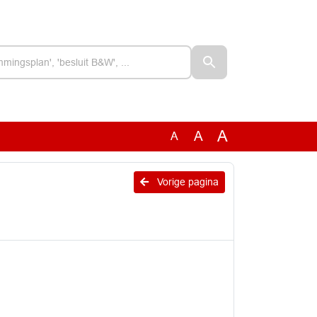
A
A
A
Vorige pagina