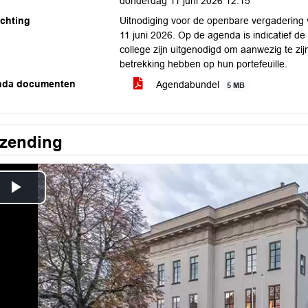
donderdag 11 juni 2026 12:15
ichting
Uitnodiging voor de openbare vergadering
11 juni 2026. Op de agenda is indicatief d
college zijn uitgenodigd om aanwezig te zi
betrekking hebben op hun portefeuille.
nda documenten
Agendabundel
5 MB
tzending
Play
Video