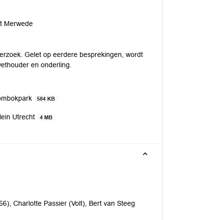
oot Merwede
nderzoek. Gelet op eerdere besprekingen, wordt
ethouder en onderling.
Lombokpark
584 KB
ein Utrecht
4 MB
6), Charlotte Passier (Volt), Bert van Steeg