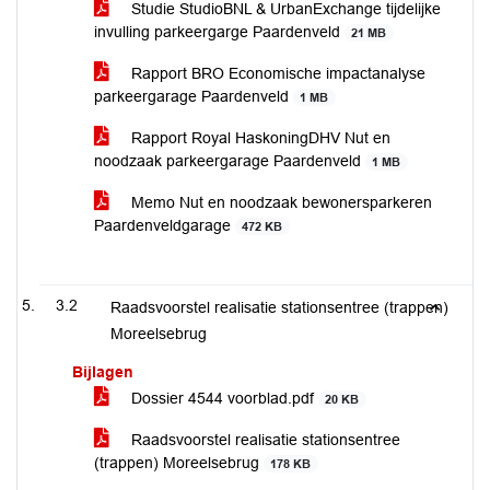
Studie StudioBNL & UrbanExchange tijdelijke
invulling parkeergarge Paardenveld
21 MB
Rapport BRO Economische impactanalyse
parkeergarage Paardenveld
1 MB
Rapport Royal HaskoningDHV Nut en
noodzaak parkeergarage Paardenveld
1 MB
Memo Nut en noodzaak bewonersparkeren
Paardenveldgarage
472 KB
3.2
Raadsvoorstel realisatie stationsentree (trappen)
Moreelsebrug
Bijlagen
Dossier 4544 voorblad.pdf
20 KB
Raadsvoorstel realisatie stationsentree
(trappen) Moreelsebrug
178 KB