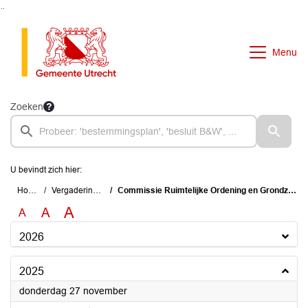
Ga naar de inhoud van deze pagina
Ga naar het zoeken
Ga naar het menu
Menu
Zoeken
U bevindt zich hier:
Home
Vergaderingen
Commissie Ruimtelijke Ordening en Grondzaken
A
A
A
2026
2025
2025
donderdag 27 november