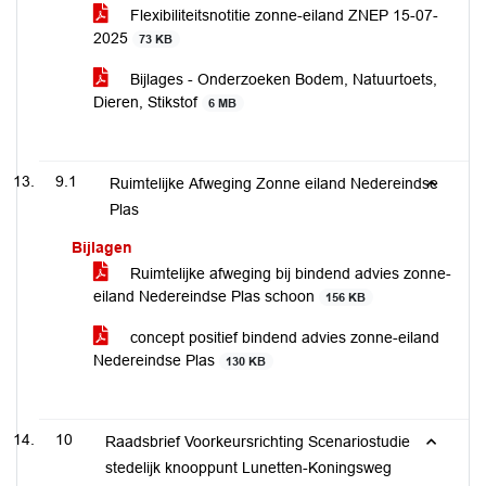
Flexibiliteitsnotitie zonne-eiland ZNEP 15-07-
2025
73 KB
Bijlages - Onderzoeken Bodem, Natuurtoets,
Dieren, Stikstof
6 MB
9.1
Ruimtelijke Afweging Zonne eiland Nedereindse
Plas
Bijlagen
Ruimtelijke afweging bij bindend advies zonne-
eiland Nedereindse Plas schoon
156 KB
concept positief bindend advies zonne-eiland
Nedereindse Plas
130 KB
10
Raadsbrief Voorkeursrichting Scenariostudie
stedelijk knooppunt Lunetten-Koningsweg