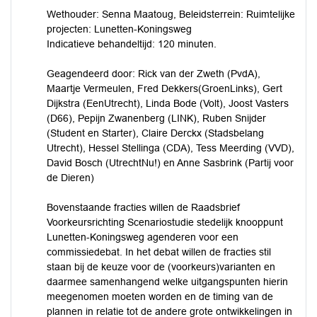
Wethouder: Senna Maatoug, Beleidsterrein: Ruimtelijke
projecten: Lunetten-Koningsweg
Indicatieve behandeltijd: 120 minuten.
Geagendeerd door: Rick van der Zweth (PvdA),
Maartje Vermeulen, Fred Dekkers(GroenLinks), Gert
Dijkstra (EenUtrecht), Linda Bode (Volt), Joost Vasters
(D66), Pepijn Zwanenberg (LINK), Ruben Snijder
(Student en Starter), Claire Derckx (Stadsbelang
Utrecht), Hessel Stellinga (CDA), Tess Meerding (VVD),
David Bosch (UtrechtNu!) en Anne Sasbrink (Partij voor
de Dieren)
Bovenstaande fracties willen de Raadsbrief
Voorkeursrichting Scenariostudie stedelijk knooppunt
Lunetten-Koningsweg agenderen voor een
commissiedebat. In het debat willen de fracties stil
staan bij de keuze voor de (voorkeurs)varianten en
daarmee samenhangend welke uitgangspunten hierin
meegenomen moeten worden en de timing van de
plannen in relatie tot de andere grote ontwikkelingen in