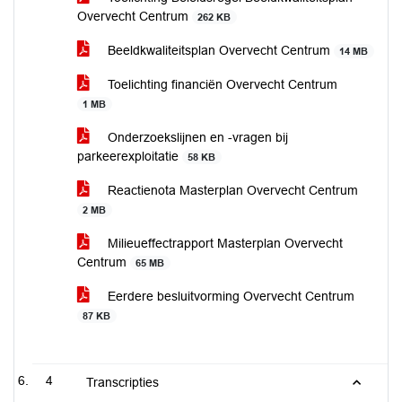
Overvecht Centrum
262 KB
Beeldkwaliteitsplan Overvecht Centrum
14 MB
Toelichting financiën Overvecht Centrum
1 MB
Onderzoekslijnen en -vragen bij
parkeerexploitatie
58 KB
Reactienota Masterplan Overvecht Centrum
2 MB
Milieueffectrapport Masterplan Overvecht
Centrum
65 MB
Eerdere besluitvorming Overvecht Centrum
87 KB
4
Transcripties