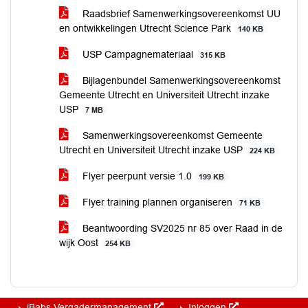
Raadsbrief Samenwerkingsovereenkomst UU
en ontwikkelingen Utrecht Science Park
140 KB
USP Campagnemateriaal
315 KB
Bijlagenbundel Samenwerkingsovereenkomst
Gemeente Utrecht en Universiteit Utrecht inzake
USP
7 MB
Samenwerkingsovereenkomst Gemeente
Utrecht en Universiteit Utrecht inzake USP
224 KB
Flyer peerpunt versie 1.0
199 KB
Flyer training plannen organiseren
71 KB
Beantwoording SV2025 nr 85 over Raad in de
wijk Oost
254 KB
iBabs Vergadermanagement
Inloggen