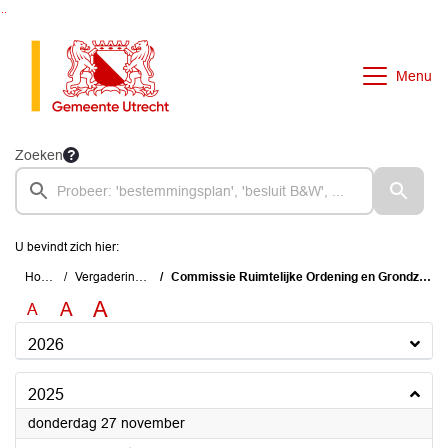
Ga naar de inhoud van deze pagina
Ga naar het zoeken
Ga naar het menu
Menu
Zoeken
U bevindt zich hier:
Home
Vergaderingen
Commissie Ruimtelijke Ordening en Grondzaken
A
A
A
2026
2025
2025
donderdag 27 november