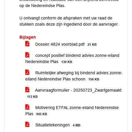
op de Nedereindse Plas.
U ontvangt conform de afspraken met uw raad de
stukken zoals deze zijn ingediend door de aanvrager.
Bijlagen
Dossier 4824 voorblad.pdf
21 KB
concept positief bindend advies zonne-eiland
Nedereindse Plas
130 KB
Ruimtelijke afweging bij bindend advies zonne-
eiland Nedereindse Plas schoon
156 KB
Aanvraagformulier - 20250723_Zwartgemaakt
113 KB
Motivering ETFAL zonne-eiland Nedereindse
Plas
945 KB
Situatietekeningen
4 MB