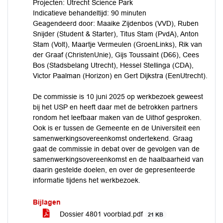
Projecten: Utrecht Science Park
Indicatieve behandeltijd: 90 minuten
Geagendeerd door: Maaike Zijdenbos (VVD), Ruben
Snijder (Student & Starter), Titus Stam (PvdA), Anton
Stam (Volt), Maartje Vermeulen (GroenLinks), Rik van
der Graaf (ChristenUnie), Gijs Toussaint (D66), Cees
Bos (Stadsbelang Utrecht), Hessel Stellinga (CDA),
Victor Paalman (Horizon) en Gert Dijkstra (EenUtrecht).
De commissie is 10 juni 2025 op werkbezoek geweest
bij het USP en heeft daar met de betrokken partners
rondom het leefbaar maken van de Uithof gesproken.
Ook is er tussen de Gemeente en de Universiteit een
samenwerkingsovereenkomst ondertekend. Graag
gaat de commissie in debat over de gevolgen van de
samenwerkingsovereenkomst en de haalbaarheid van
daarin gestelde doelen, en over de gepresenteerde
informatie tijdens het werkbezoek.
Bijlagen
Dossier 4801 voorblad.pdf
21 KB