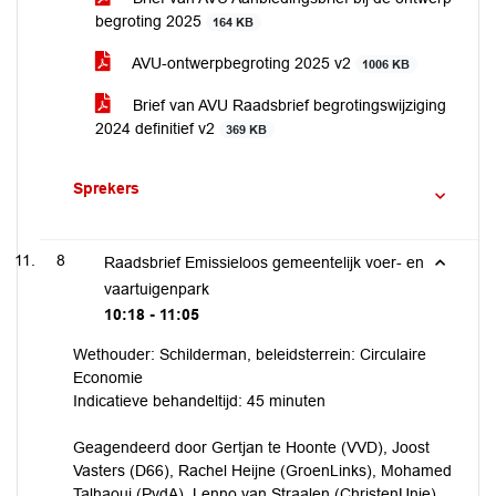
begroting 2025
164 KB
AVU-ontwerpbegroting 2025 v2
1006 KB
Brief van AVU Raadsbrief begrotingswijziging
2024 definitief v2
369 KB
Sprekers
8
Raadsbrief Emissieloos gemeentelijk voer- en
vaartuigenpark
10:18 - 11:05
Wethouder: Schilderman, beleidsterrein: Circulaire
Economie
Indicatieve behandeltijd: 45 minuten
Geagendeerd door Gertjan te Hoonte (VVD), Joost
Vasters (D66), Rachel Heijne (GroenLinks), Mohamed
Talhaoui (PvdA), Lenno van Straalen (ChristenUnie),