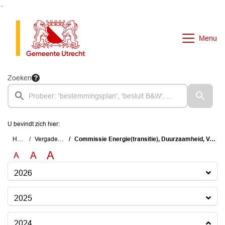
Ga naar de inhoud van deze pagina
Ga naar het zoeken
Ga naar het menu
Menu
Zoeken
U bevindt zich hier:
Home
Vergaderingen
Commissie Energie(transitie), Duurzaamheid, Vastgoed en Wonen
A
A
A
2026
2025
2024