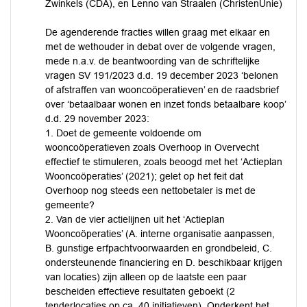
Zwinkels (CDA), en Lenno van Straalen (ChristenUnie)
De agenderende fracties willen graag met elkaar en
met de wethouder in debat over de volgende vragen,
mede n.a.v. de beantwoording van de schriftelijke
vragen SV 191/2023 d.d. 19 december 2023 ‘belonen
of afstraffen van wooncoöperatieven’ en de raadsbrief
over ‘betaalbaar wonen en inzet fonds betaalbare koop’
d.d. 29 november 2023:
1. Doet de gemeente voldoende om
wooncoöperatieven zoals Overhoop in Overvecht
effectief te stimuleren, zoals beoogd met het ‘Actieplan
Wooncoöperaties’ (2021); gelet op het feit dat
Overhoop nog steeds een nettobetaler is met de
gemeente?
2. Van de vier actielijnen uit het ‘Actieplan
Wooncoöperaties’ (A. interne organisatie aanpassen,
B. gunstige erfpachtvoorwaarden en grondbeleid, C.
ondersteunende financiering en D. beschikbaar krijgen
van locaties) zijn alleen op de laatste een paar
bescheiden effectieve resultaten geboekt (2
tenderlocaties op ca. 40 initiatieven). Onderkent het