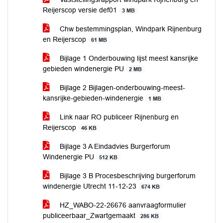
Reijerscop versie def01
3 MB
Chw bestemmingsplan, Windpark Rijnenburg
en Reijerscop
61 MB
Bijlage 1 Onderbouwing lijst meest kansrijke
gebieden windenergie PU
2 MB
Bijlage 2 Bijlagen-onderbouwing-meest-
kansrijke-gebieden-windenergie
1 MB
Link naar RO publiceer Rijnenburg en
Reijerscop
46 KB
Bijlage 3 A Eindadvies Burgerforum
Windenergie PU
512 KB
Bijlage 3 B Procesbeschrijving burgerforum
windenergie Utrecht 11-12-23
674 KB
HZ_WABO-22-26676 aanvraagformulier
publiceerbaar_Zwartgemaakt
286 KB