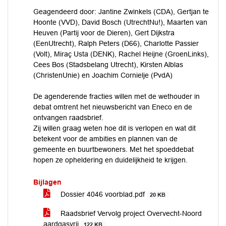
Geagendeerd door: Jantine Zwinkels (CDA), Gertjan te
Hoonte (VVD), David Bosch (UtrechtNu!), Maarten van
Heuven (Partij voor de Dieren), Gert Dijkstra
(EenUtrecht), Ralph Peters (D66), Charlotte Passier
(Volt), Miraç Usta (DENK), Rachel Heijne (GroenLinks),
Cees Bos (Stadsbelang Utrecht), Kirsten Alblas
(ChristenUnie) en Joachim Cornielje (PvdA)
De agenderende fracties willen met de wethouder in
debat omtrent het nieuwsbericht van Eneco en de
ontvangen raadsbrief.
Zij willen graag weten hoe dit is verlopen en wat dit
betekent voor de ambities en plannen van de
gemeente en buurtbewoners. Met het spoeddebat
hopen ze opheldering en duidelijkheid te krijgen.
Bijlagen
Dossier 4046 voorblad.pdf
20 KB
Raadsbrief Vervolg project Overvecht-Noord
aardgasvrij
122 KB