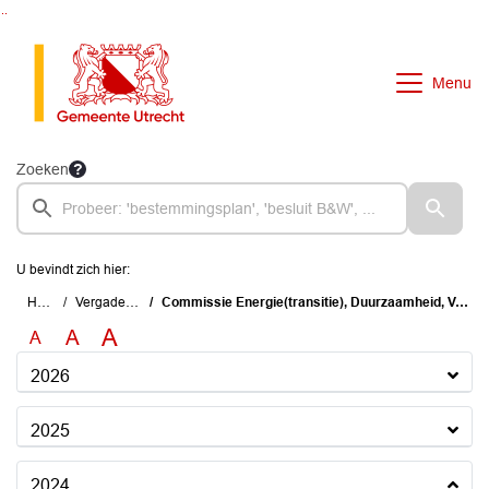
Ga naar de inhoud van deze pagina
Ga naar het zoeken
Ga naar het menu
Menu
Zoeken
U bevindt zich hier:
Home
Vergaderingen
Commissie Energie(transitie), Duurzaamheid, Vastgoed en Wonen
A
A
A
2026
2025
2024