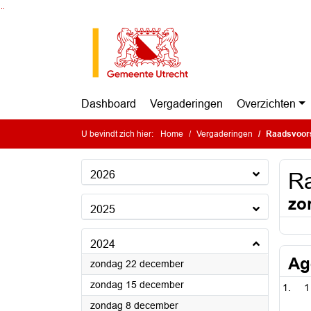
Ga naar de inhoud van deze pagina
Ga naar het zoeken
Ga naar het menu
Dashboard
Vergaderingen
Overzichten
U bevindt zich hier:
Home
Vergaderingen
Raadsvoors
2026
Ra
zo
2025
2024
Ag
2024
zondag 22 december
2024
zondag 15 december
1
2024
zondag 8 december