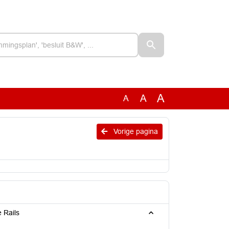
A
A
A
Vorige pagina
 Rails