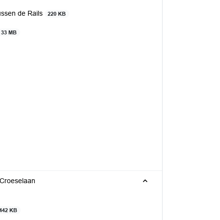
ssen de Rails
220 KB
33 MB
 Croeselaan
442 KB