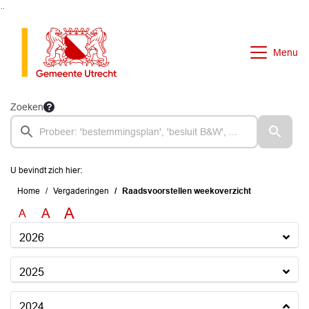
Ga naar de inhoud van deze pagina
Ga naar het zoeken
Ga naar het menu
Menu
Zoeken
U bevindt zich hier:
Home
Vergaderingen
Raadsvoorstellen weekoverzicht
A
A
A
2026
2025
2024