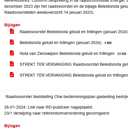
AANPASSING: Conform bespreking in de raadscommissie Energie,
december 2023 zijn het raadsvoorstel en de bijlage Beleidsnota gelui
Raadsvoorstellen weekoverzicht 14 januari 2023)
Bijlagen
Raadsvoorstel Beleidsnota geluid en trillingen (januari 2024
Beleidsnota geluid en trillingen (januari 2024)
3 MB
Nota van Zienswijzen Beleidsnota geluid en trillingen
53 KB
STREKT TER VERVANGING Raadsvoorstel Beleidsnota geluid
STREKT TER VERVANGING Beleidsnota geluid en trillinge
Raadsvoorstel Vaststelling Chw bestemmingsplan gasleiding bedrij
26-01-2024: Link naar RO-publiceer nageplaatst.
23/1 Verwijzing naar referendumverordening gecorrigeerd
Bijlagen