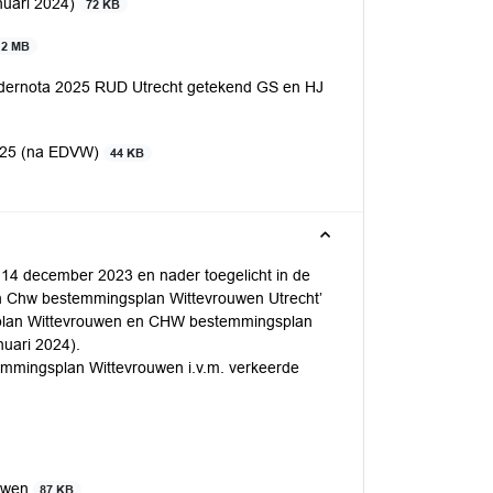
nuari 2024)
72 KB
2 MB
adernota 2025 RUD Utrecht getekend GS en HJ
2025 (na EDVW)
44 KB
4 december 2023 en nader toegelicht in de
n Chw bestemmingsplan Wittevrouwen Utrecht’
splan Wittevrouwen en CHW bestemmingsplan
nuari 2024).
emmingsplan Wittevrouwen i.v.m. verkeerde
ouwen
87 KB