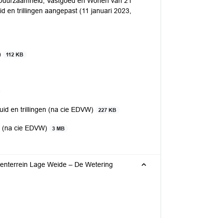
 Duurzaamheid, Vastgoed en Wonen van 21
d en trillingen aangepast (11 januari 2023,
)
112 KB
 en trillingen (na cie EDVW)
227 KB
n (na cie EDVW)
3 MB
venterrein Lage Weide – De Wetering