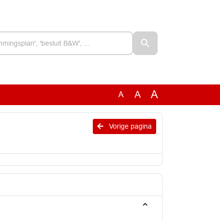
A
A
A
Vorige pagina