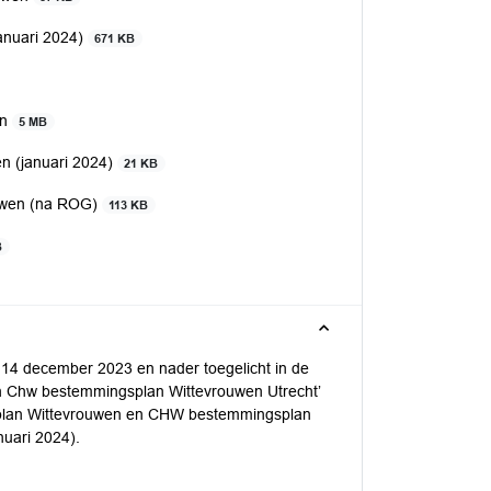
anuari 2024)
671 KB
en
5 MB
n (januari 2024)
21 KB
ouwen (na ROG)
113 KB
B
4 december 2023 en nader toegelicht in de
n Chw bestemmingsplan Wittevrouwen Utrecht’
splan Wittevrouwen en CHW bestemmingsplan
nuari 2024).