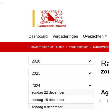
Ga naar de inhoud van deze pagina
Ga naar het zoeken
Ga naar het menu
Dashboard
Vergaderingen
Overzichten
U bevindt zich hier:
Home
Vergaderingen
Raadsvoors
2026
Ra
zo
2025
2024
Ag
2024
zondag 22 december
2024
zondag 15 december
1
2024
zondag 8 december