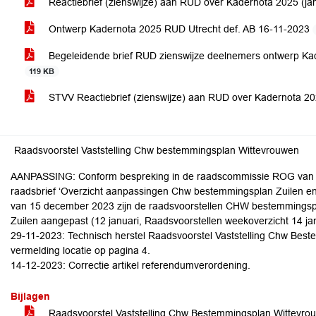
Reactiebrief (zienswijze) aan RUD over Kadernota 2025 (ja
Ontwerp Kadernota 2025 RUD Utrecht def. AB 16-11-2023
Begeleidende brief RUD zienswijze deelnemers ontwerp K
119 KB
STVV Reactiebrief (zienswijze) aan RUD over Kadernota 
Raadsvoorstel Vaststelling Chw bestemmingsplan Wittevrouwen
AANPASSING: Conform bespreking in de raadscommissie ROG van 1
raadsbrief ‘Overzicht aanpassingen Chw bestemmingsplan Zuilen e
van 15 december 2023 zijn de raadsvoorstellen CHW bestemming
Zuilen aangepast (12 januari, Raadsvoorstellen weekoverzicht 14 ja
29-11-2023: Technisch herstel Raadsvoorstel Vaststelling Chw Best
vermelding locatie op pagina 4.
14-12-2023: Correctie artikel referendumverordening.
Bijlagen
Raadsvoorstel Vaststelling Chw Bestemmingsplan Wittevr