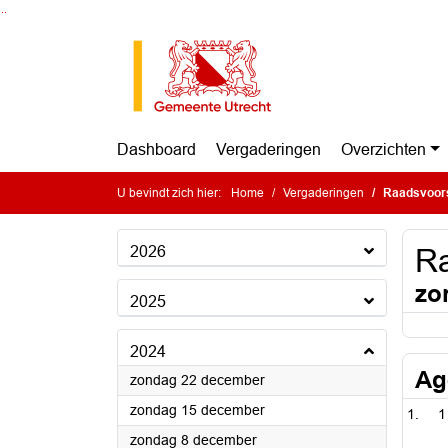
Ga naar de inhoud van deze pagina
Ga naar het zoeken
Ga naar het menu
Dashboard
Vergaderingen
Overzichten
U bevindt zich hier:
Home
Vergaderingen
Raadsvoors
2026
Ra
zo
2025
2024
Ag
2024
zondag 22 december
2024
zondag 15 december
1
2024
zondag 8 december