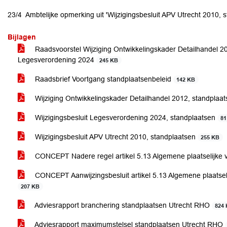
23/4 Ambtelijke opmerking uit 'Wijzigingsbesluit APV Utrecht 2010, s
Bijlagen
Raadsvoorstel Wijziging Ontwikkelingskader Detailhandel 2
Legesverordening 2024
245 KB
Raadsbrief Voortgang standplaatsenbeleid
142 KB
Wijziging Ontwikkelingskader Detailhandel 2012, standplaa
Wijzigingsbesluit Legesverordening 2024, standplaatsen
81
Wijzigingsbesluit APV Utrecht 2010, standplaatsen
255 KB
CONCEPT Nadere regel artikel 5.13 Algemene plaatselijke 
CONCEPT Aanwijzingsbesluit artikel 5.13 Algemene plaatsel
207 KB
Adviesrapport branchering standplaatsen Utrecht RHO
824
Adviesrapport maximumstelsel standplaatsen Utrecht RHO