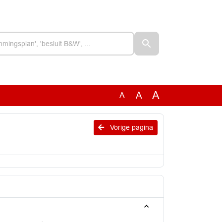
A
A
A
Vorige pagina