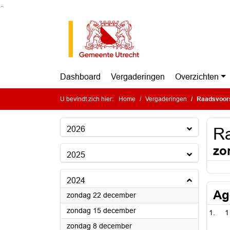
Ga naar de inhoud van deze pagina
Ga naar het zoeken
Ga naar het menu
Dashboard
Vergaderingen
Overzichten
U bevindt zich hier:
Home
Vergaderingen
Raadsvoors
2026
Ra
zo
2025
2024
Ag
2024
zondag 22 december
2024
zondag 15 december
1
2024
zondag 8 december