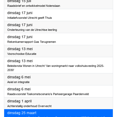
2025
dinsdag 15 juli
Raadsbrief en ontwikkelmodel Nolenslaan
2025
dinsdag 17 juni
Initiatiefvoorstel Utrecht geeft Thuis
2025
dinsdag 17 juni
Onderteuning van de Utrechtse leerling
2025
dinsdag 17 juni
Rekenkamerrapport Gas Terugnemen
2025
dinsdag 13 mei
Voorschoolse Educatie
2025
dinsdag 13 mei
Beleidsnota Wonen in Utrecht ‘Van woningmarkt naar volkshuisvesting 2025-
2030’
2025
dinsdag 6 mei
Asiel en integratie
2025
dinsdag 6 mei
Raadsvoorstel Toekomstscenario’s Parkeergarage Paardenveld
2025
dinsdag 1 april
Achterstallig onderhoud Overvecht
2025
dinsdag 25 maart