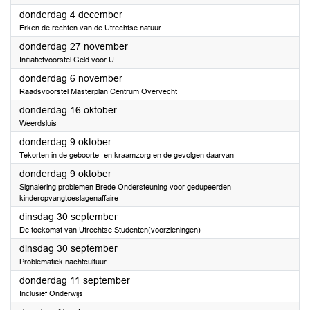
2025
donderdag 4 december
Erken de rechten van de Utrechtse natuur
2025
donderdag 27 november
Initiatiefvoorstel Geld voor U
2025
donderdag 6 november
Raadsvoorstel Masterplan Centrum Overvecht
2025
donderdag 16 oktober
Weerdsluis
2025
donderdag 9 oktober
Tekorten in de geboorte- en kraamzorg en de gevolgen daarvan
2025
donderdag 9 oktober
Signalering problemen Brede Ondersteuning voor gedupeerden
kinderopvangtoeslagenaffaire
2025
dinsdag 30 september
De toekomst van Utrechtse Studenten(voorzieningen)
2025
dinsdag 30 september
Problematiek nachtcultuur
2025
donderdag 11 september
Inclusief Onderwijs