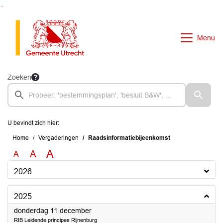
Ga naar de inhoud van deze pagina
Ga naar het zoeken
Ga naar het menu
Menu
Zoeken
U bevindt zich hier:
Home
Vergaderingen
Raadsinformatiebijeenkomst
A
A
A
2026
2025
2025
donderdag 11 december
RIB Leidende principes Rijnenburg