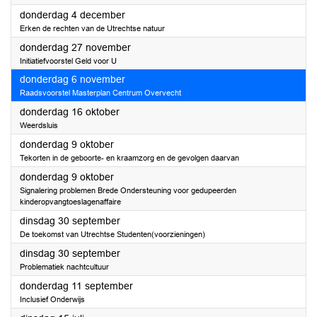
2025
donderdag 4 december
Erken de rechten van de Utrechtse natuur
2025
donderdag 27 november
Initiatiefvoorstel Geld voor U
2025
donderdag 6 november
Raadsvoorstel Masterplan Centrum Overvecht
2025
donderdag 16 oktober
Weerdsluis
2025
donderdag 9 oktober
Tekorten in de geboorte- en kraamzorg en de gevolgen daarvan
2025
donderdag 9 oktober
Signalering problemen Brede Ondersteuning voor gedupeerden
kinderopvangtoeslagenaffaire
2025
dinsdag 30 september
De toekomst van Utrechtse Studenten(voorzieningen)
2025
dinsdag 30 september
Problematiek nachtcultuur
2025
donderdag 11 september
Inclusief Onderwijs