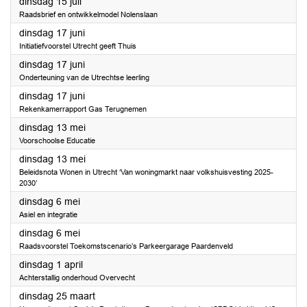
2025
dinsdag 15 juli
Raadsbrief en ontwikkelmodel Nolenslaan
2025
dinsdag 17 juni
Initiatiefvoorstel Utrecht geeft Thuis
2025
dinsdag 17 juni
Onderteuning van de Utrechtse leerling
2025
dinsdag 17 juni
Rekenkamerrapport Gas Terugnemen
2025
dinsdag 13 mei
Voorschoolse Educatie
2025
dinsdag 13 mei
Beleidsnota Wonen in Utrecht ‘Van woningmarkt naar volkshuisvesting 2025-
2030’
2025
dinsdag 6 mei
Asiel en integratie
2025
dinsdag 6 mei
Raadsvoorstel Toekomstscenario’s Parkeergarage Paardenveld
2025
dinsdag 1 april
Achterstallig onderhoud Overvecht
2025
dinsdag 25 maart