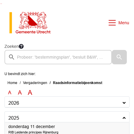
Ga naar de inhoud van deze pagina
Ga naar het zoeken
Ga naar het menu
Menu
Zoeken
U bevindt zich hier:
Home
Vergaderingen
Raadsinformatiebijeenkomst
A
A
A
2026
2025
2025
donderdag 11 december
RIB Leidende principes Rijnenburg