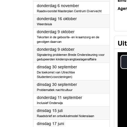
Eind
2025
donderdag 6 november
Age
Raadsvoorstel Masterplan Centrum Overvecht
2025
donderdag 16 oktober
Weerdsluis
2025
donderdag 9 oktober
Tekorten in de geboorte- en kraamzorg en de
Ui
gevolgen daarvan
2025
donderdag 9 oktober
Signalering problemen Brede Ondersteuning voor
gedupeerden kinderopvangtoeslagenaffaire
2025
dinsdag 30 september
De toekomst van Utrechtse
Studenten(voorzieningen)
2025
dinsdag 30 september
Problematiek nachtcultuur
2025
donderdag 11 september
Inclusief Onderwijs
2025
dinsdag 15 juli
Raadsbrief en ontwikkelmodel Nolenslaan
2025
dinsdag 17 juni