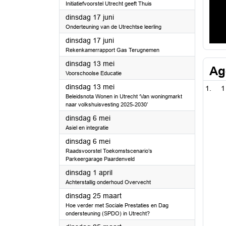
Initiatiefvoorstel Utrecht geeft Thuis
2025
dinsdag 17 juni
Onderteuning van de Utrechtse leerling
2025
dinsdag 17 juni
Rekenkamerrapport Gas Terugnemen
2025
dinsdag 13 mei
Ag
Voorschoolse Educatie
2025
dinsdag 13 mei
1
Beleidsnota Wonen in Utrecht ‘Van woningmarkt
naar volkshuisvesting 2025-2030’
2025
dinsdag 6 mei
Asiel en integratie
2025
dinsdag 6 mei
Raadsvoorstel Toekomstscenario’s
Parkeergarage Paardenveld
2025
dinsdag 1 april
Achterstallig onderhoud Overvecht
2025
dinsdag 25 maart
Hoe verder met Sociale Prestaties en Dag
ondersteuning (SPDO) in Utrecht?