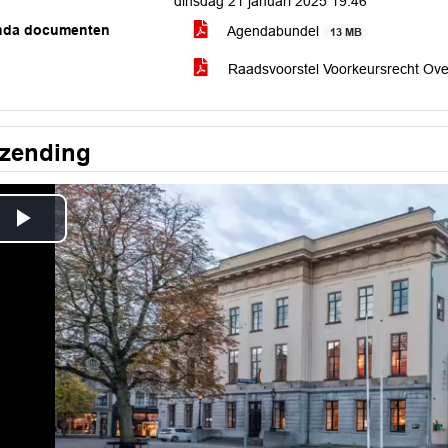
dinsdag 21 januari 2025 19:46
nda documenten
Agendabundel
13 MB
Raadsvoorstel Voorkeursrecht Ov
tzending
Play
Video