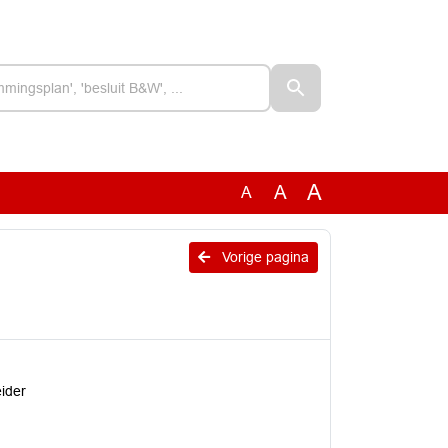
A
A
A
Vorige pagina
eider