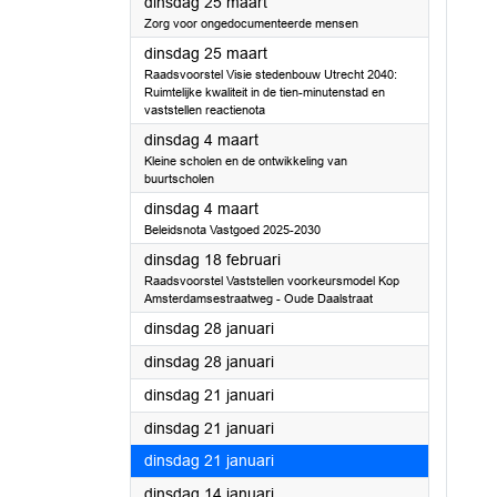
2025
dinsdag 25 maart
Zorg voor ongedocumenteerde mensen
2025
dinsdag 25 maart
Raadsvoorstel Visie stedenbouw Utrecht 2040:
Ruimtelijke kwaliteit in de tien-minutenstad en
vaststellen reactienota
2025
dinsdag 4 maart
Kleine scholen en de ontwikkeling van
buurtscholen
2025
dinsdag 4 maart
Beleidsnota Vastgoed 2025-2030
2025
dinsdag 18 februari
Raadsvoorstel Vaststellen voorkeursmodel Kop
Amsterdamsestraatweg - Oude Daalstraat
2025
dinsdag 28 januari
2025
dinsdag 28 januari
2025
dinsdag 21 januari
2025
dinsdag 21 januari
2025
dinsdag 21 januari
2025
dinsdag 14 januari