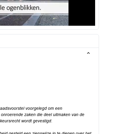
 raadsvoorstel voorgelegd om een
 onroerende zaken die deel uitmaken van de
keursrecht wordt gevestigd.
eid gesteld een zienswijze in te dienen over het