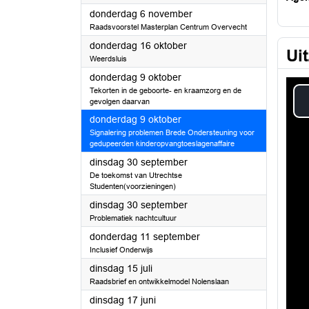
2025
donderdag 6 november
Raadsvoorstel Masterplan Centrum Overvecht
2025
donderdag 16 oktober
Ui
Weerdsluis
2025
donderdag 9 oktober
Tekorten in de geboorte- en kraamzorg en de
gevolgen daarvan
2025
donderdag 9 oktober
Signalering problemen Brede Ondersteuning voor
gedupeerden kinderopvangtoeslagenaffaire
2025
dinsdag 30 september
De toekomst van Utrechtse
Studenten(voorzieningen)
2025
dinsdag 30 september
Problematiek nachtcultuur
2025
donderdag 11 september
Inclusief Onderwijs
2025
dinsdag 15 juli
Raadsbrief en ontwikkelmodel Nolenslaan
2025
dinsdag 17 juni