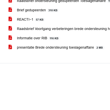
Raadsbrief ondersteuning gedupeerden Toeslagenaffaire
1
Brief gedupeerden
310 KB
REACTI~1
57 KB
Raadsbrief Voortgang verbeteringen brede ondersteuning he
Informatie over RIB
116 KB
presentatie Brede ondersteuning toeslagenaffaire
2 MB