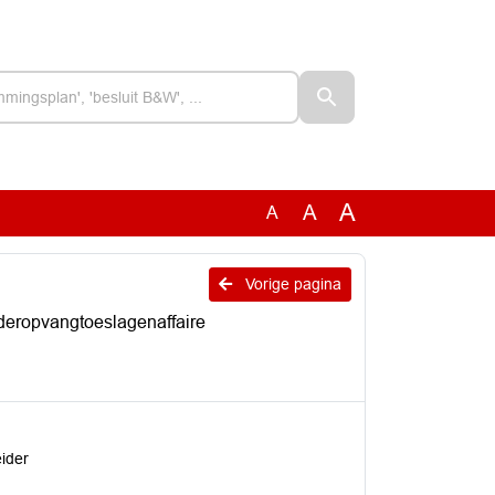
A
A
A
Vorige pagina
deropvangtoeslagenaffaire
eider