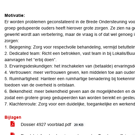
Motivatie:
Er worden problemen geconstateerd in de Brede Ondersteuning voo
groep gedupeerde ouders heeft hierover grote zorgen. Ze zien na 
gewerkt wordt aan verbetering, maar de vraag is of dat wel genoeg
zorgen:
1. Bejegening: Zorg voor respectvolle behandeling, vermijd betutteli
2. Dedicated team: Richt een betrokken, vast team in bij Lokalis/Buu
aanvragen het “erbij doen”.
3. Ervaringsdeskundigen: het inschakelen van (betaalde) ervarings
4. Vertrouwen: meer vertrouwen geven, ken middelen toe aan ouders z
5. Ruimhartigheid: Hanteer een ruimhartige benadering bij toekennin
toedoen van de overheid is ontstaan.
6. Bekendheid: meer bekendheid geven aan de mogelijkheden en d
zodat een grotere groep gedupeerden kan worden bereikt en geste
7. Klachtenroute: Zorg voor een duidelijke, toegankelijke en werken
Bijlagen
Dossier 4927 voorblad.pdf
20 KB