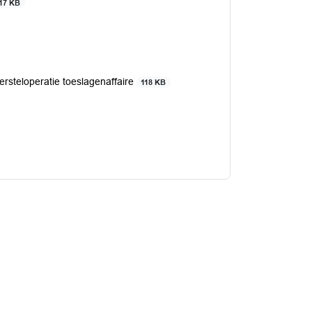
17 KB
rsteloperatie toeslagenaffaire
118 KB