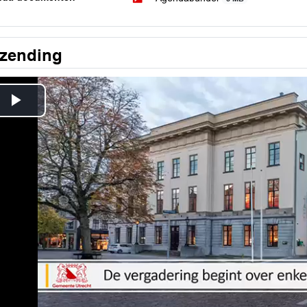
tzending
Play
Video