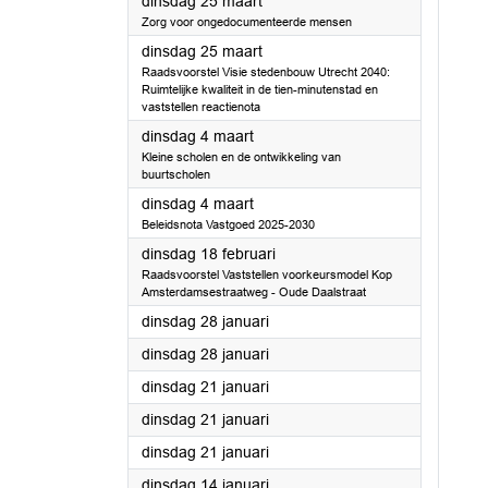
2025
dinsdag 25 maart
Zorg voor ongedocumenteerde mensen
2025
dinsdag 25 maart
Raadsvoorstel Visie stedenbouw Utrecht 2040:
Ruimtelijke kwaliteit in de tien-minutenstad en
vaststellen reactienota
2025
dinsdag 4 maart
Kleine scholen en de ontwikkeling van
buurtscholen
2025
dinsdag 4 maart
Beleidsnota Vastgoed 2025-2030
2025
dinsdag 18 februari
Raadsvoorstel Vaststellen voorkeursmodel Kop
Amsterdamsestraatweg - Oude Daalstraat
2025
dinsdag 28 januari
2025
dinsdag 28 januari
2025
dinsdag 21 januari
2025
dinsdag 21 januari
2025
dinsdag 21 januari
2025
dinsdag 14 januari