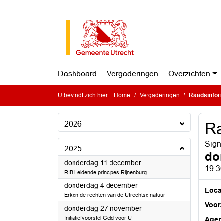
Ga naar de inhoud van deze pagina
Ga naar het zoeken
Ga naar het menu
Dashboard
Vergaderingen
Overzichten
U bevindt zich hier:
Home
Vergaderingen
Raadsinfor
2026
Ra
Sign
2025
do
2025
donderdag 11 december
19:3
RIB Leidende principes Rijnenburg
2025
donderdag 4 december
Loca
Erken de rechten van de Utrechtse natuur
Voorz
2025
donderdag 27 november
Initiatiefvoorstel Geld voor U
Age