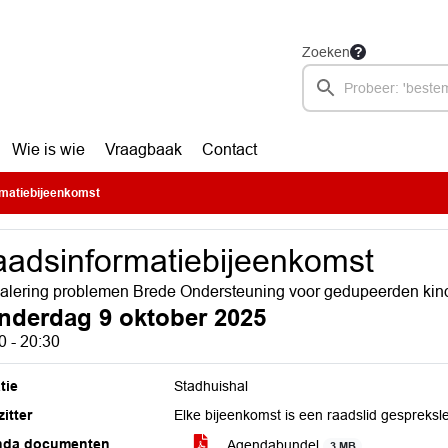
Zoeken
Wie is wie
Vraagbaak
Contact
matiebijeenkomst
adsinformatiebijeenkomst
alering problemen Brede Ondersteuning voor gedupeerden kin
nderdag 9 oktober 2025
0 - 20:30
tie
Stadhuishal
itter
Elke bijeenkomst is een raadslid gespreksl
nda documenten
Agendabundel
3 MB