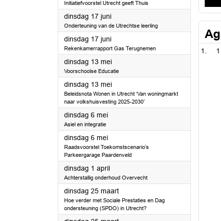
Initiatiefvoorstel Utrecht geeft Thuis
2025
dinsdag 17 juni
Onderteuning van de Utrechtse leerling
Ag
2025
dinsdag 17 juni
Rekenkamerrapport Gas Terugnemen
1
2025
dinsdag 13 mei
Voorschoolse Educatie
2025
dinsdag 13 mei
Beleidsnota Wonen in Utrecht ‘Van woningmarkt
naar volkshuisvesting 2025-2030’
2025
dinsdag 6 mei
Asiel en integratie
2025
dinsdag 6 mei
Raadsvoorstel Toekomstscenario’s
Parkeergarage Paardenveld
2025
dinsdag 1 april
Achterstallig onderhoud Overvecht
2025
dinsdag 25 maart
Hoe verder met Sociale Prestaties en Dag
ondersteuning (SPDO) in Utrecht?