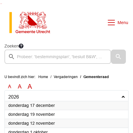
Ga naar de inhoud van deze pagina
Ga naar het zoeken
Ga naar het menu
Menu
Zoeken
U bevindt zich hier:
Home
Vergaderingen
Gemeenteraad
A
A
A
2026
2026
donderdag 17 december
2026
donderdag 19 november
2026
donderdag 12 november
2026
donderdag 1 oktober