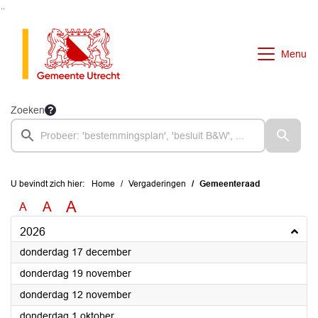
Ga naar de inhoud van deze pagina
Ga naar het zoeken
Ga naar het menu
Menu
Zoeken
U bevindt zich hier:
Home
Vergaderingen
Gemeenteraad
A
A
A
2026
2026
donderdag 17 december
2026
donderdag 19 november
2026
donderdag 12 november
2026
donderdag 1 oktober