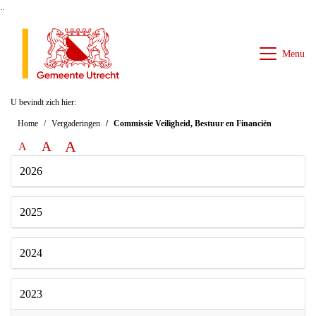
Ga naar de inhoud van deze pagina
Ga naar het zoeken
Ga naar het menu
Menu
U bevindt zich hier:
Home
Vergaderingen
Commissie Veiligheid, Bestuur en Financiën
A
A
A
2026
2025
2024
2023
2023
donderdag 30 november