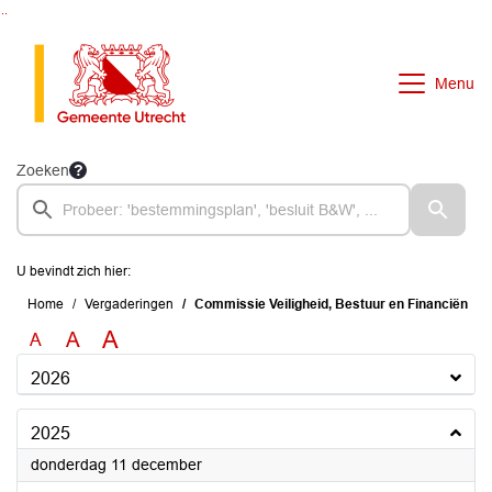
Ga naar de inhoud van deze pagina
Ga naar het zoeken
Ga naar het menu
Menu
Zoeken
U bevindt zich hier:
Home
Vergaderingen
Commissie Veiligheid, Bestuur en Financiën
A
A
A
2026
2025
2025
donderdag 11 december