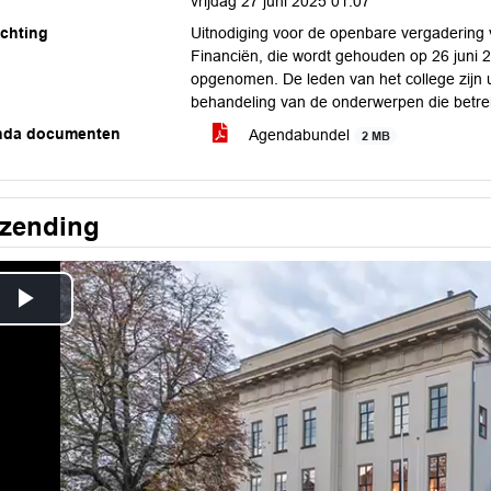
vrijdag 27 juni 2025 01:07
ichting
Uitnodiging voor de openbare vergadering 
Financiën, die wordt gehouden op 26 juni 2
opgenomen. De leden van het college zijn u
behandeling van de onderwerpen die betrek
nda documenten
Agendabundel
2 MB
tzending
Play
Video