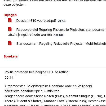
deze objecten.
Bijlagen
Dossier 4610 voorblad.pdf
21 KB
Raadsvoorstel Regeling Risicovolle Projecten: startdocument
afschrijvingsmethode werven
148 KB
Startdocument Regeling Risicovolle Projecten Mobiliteitshu
Sprekers
Politie optreden beëindiging U.U. bezetting
20:14
Burgemeester, Beleidsterrein: Openbare orde en Veiligheid
Indicatieve behandeltijd: 150 minuten
Geagendeerd door: Stevie Nolten (BIJ1), Mahmut Sungur (DENK), Loui
Cicero (Student & Starter), Mahaar Fattal (GroenLinks), Hester Assen