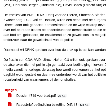
Meerding (VVD), Pepijn Zwanenberg (Groep Zwanenberg), Bert van
(Volt), Derk van Bergen (ChristenUnie), David Bosch (Utrecht Nu!) e
De fracties van BIJ1, DENK, Partij voor de Dieren, Student & Starte
Zwanenberg, D66, Volt en Horizon, willen een debat met de burgemee
Utrecht door anti-genocide-demonstranten en de wijze waarop deze o
over het optreden tijdens de ondersteunende demonstratie op die da
aan bod om ‘gefaseerd, de-escalerend en zo geweldloos als mogelijk
onderzoek naar de geweldsinzet van de politie.
Daarnaast wil DENK spreken over hoe de druk op Israel kan worden
De fractie van CDA, VVD, UtrechtNu! en CU willen ook spreken over 
de afspraken die met politie zijn gemaakt over beëindiging hiervan. Daa
media vanuit het college, de vraag hoe wordt voorkomen dat het optr
daglicht wordt gesteld en daarmee onderdeel wordt van het politieke 
rolzuiverheid van waarnemers bij demonstraties.
Bijlagen
Dossier 4749 voorblad.pdf
20 KB
Raadsbrief beëindiging bezetting Drift 13
131 KB