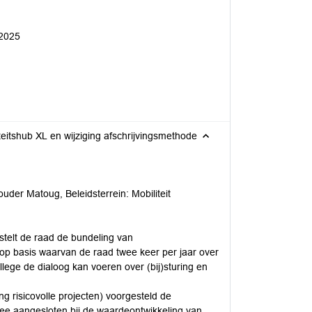
 2025
teitshub XL en wijziging afschrijvingsmethode
der Matoug, Beleidsterrein: Mobiliteit
stelt de raad de bundeling van
op basis waarvan de raad twee keer per jaar over
ege de dialoog kan voeren over (bij)sturing en
g risicovolle projecten) voorgesteld de
mee aangesloten bij de waardeontwikkeling van