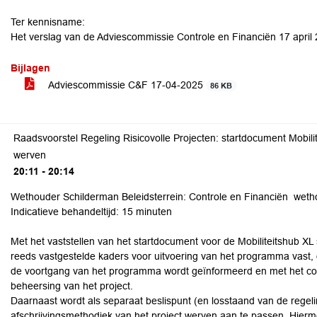
Ter kennisname:
Het verslag van de Adviescommissie Controle en Financiën 17 april
Bijlagen
Adviescommissie C&F 17-04-2025
86 KB
Raadsvoorstel Regeling Risicovolle Projecten: startdocument Mobili
werven
20:11 - 20:14
Wethouder Schilderman Beleidsterrein: Controle en Financiën wethou
Indicatieve behandeltijd: 15 minuten
Met het vaststellen van het startdocument voor de Mobiliteitshub XL 
reeds vastgestelde kaders voor uitvoering van het programma vast, 
de voortgang van het programma wordt geïnformeerd en met het coll
beheersing van het project.
Daarnaast wordt als separaat beslispunt (en losstaand van de regelin
afschrijvingsmethodiek van het project werven aan te passen. Hier