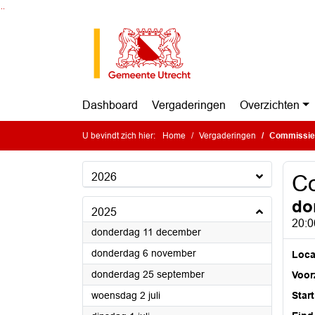
Ga naar de inhoud van deze pagina
Ga naar het zoeken
Ga naar het menu
Dashboard
Vergaderingen
Overzichten
U bevindt zich hier:
Home
Vergaderingen
Commissie 
2026
Co
do
2025
20:0
2025
donderdag 11 december
2025
donderdag 6 november
Loca
2025
donderdag 25 september
Voorz
2025
woensdag 2 juli
Start