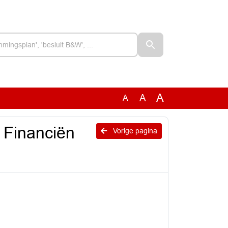
A
A
A
 Financiën
Vorige pagina