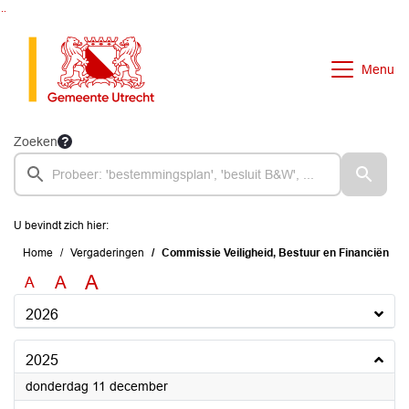
Ga naar de inhoud van deze pagina
Ga naar het zoeken
Ga naar het menu
Menu
Zoeken
U bevindt zich hier:
Home
Vergaderingen
Commissie Veiligheid, Bestuur en Financiën
A
A
A
2026
2025
2025
donderdag 11 december