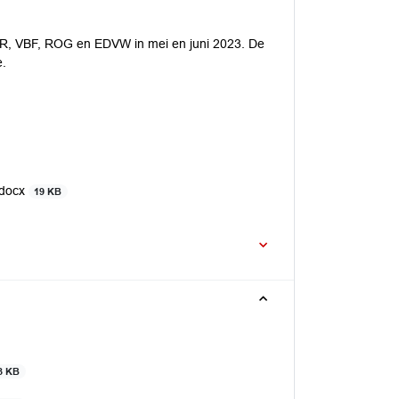
GOR, VBF, ROG en EDVW in mei en juni 2023. De
e.
.docx
19 KB
3 KB