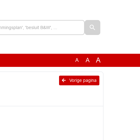
A
A
A
Vorige pagina