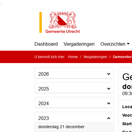
Ga naar de inhoud van deze pagina
Ga naar het zoeken
Ga naar het menu
Dashboard
Vergaderingen
Overzichten
U bevindt zich hier:
Home
Vergaderingen
Gemeenter
2026
G
do
2025
09:3
2024
Loca
Voorz
2023
Start
2023
donderdag 21 december