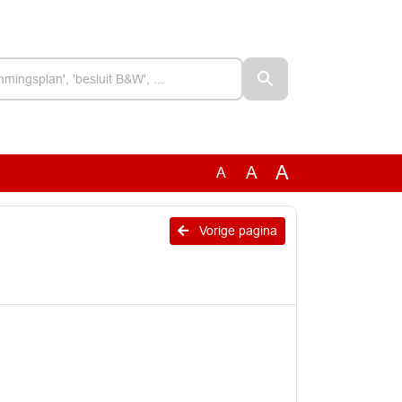
A
A
A
Vorige pagina