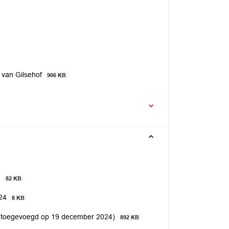
 van Gilsehof
906 KB
4
82 KB
024
8 KB
 (toegevoegd op 19 december 2024)
892 KB