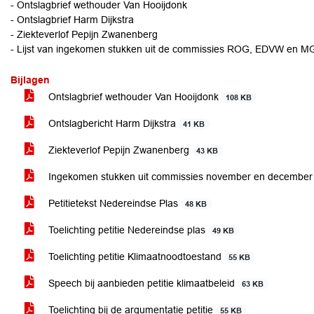
- Ontslagbrief wethouder Van Hooijdonk
- Ontslagbrief Harm Dijkstra
- Ziekteverlof Pepijn Zwanenberg
- Lijst van ingekomen stukken uit de commissies ROG, EDVW en 
Bijlagen
Ontslagbrief wethouder Van Hooijdonk
108 KB
Ontslagbericht Harm Dijkstra
41 KB
Ziekteverlof Pepijn Zwanenberg
43 KB
Ingekomen stukken uit commissies november en decembe
Petitietekst Nedereindse Plas
48 KB
Toelichting petitie Nedereindse plas
49 KB
Toelichting petitie Klimaatnoodtoestand
55 KB
Speech bij aanbieden petitie klimaatbeleid
63 KB
Toelichting bij de argumentatie petitie
55 KB