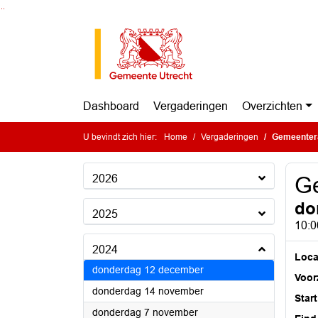
Ga naar de inhoud van deze pagina
Ga naar het zoeken
Ga naar het menu
Dashboard
Vergaderingen
Overzichten
U bevindt zich hier:
Home
Vergaderingen
Gemeenter
2026
G
do
2025
10:0
2024
Loca
2024
donderdag 12 december
Voorz
2024
donderdag 14 november
Start
2024
donderdag 7 november