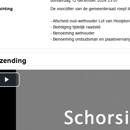
donderdag 12 december 2024 23:07
ichting
De voorzitter van de gemeenteraad roept 
- Afscheid oud-wethouder Lot van Hooijdon
- Beëdiging tijdelijk raadslid
- Benoeming wethouder
- Benoeming ombudsman en plaatsverva
tzending
Play
Video