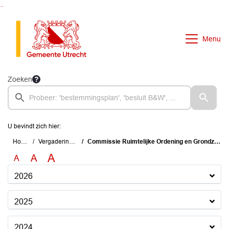
Ga naar de inhoud van deze pagina
Ga naar het zoeken
Ga naar het menu
Menu
Zoeken
U bevindt zich hier:
Home
Vergaderingen
Commissie Ruimtelijke Ordening en Grondzaken
A
A
A
2026
2025
2024