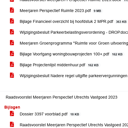
11
Meerjaren Perspectief Ruimte 2023.pdf
9 MB
Bijlage Financieel overzicht bij hoofdstuk 2 MPR.pdf
363 KB
Wijzigingsbesluit Parkeerbelastingsverordening - DROP.do
Meerjaren Groenprogramma ''Ruimte voor Groen uitvoeri
Bijlage Voortgang woningbouwprojecten 100+.pdf
162 KB
Bijlage Projectenlijst middenhuur.pdf
162 KB
Wijzigingsbesluit Nadere regel uitgifte parkeervergunning
Raadsvoorstel Meerjaren Perspectief Utrechts Vastgoed 2023
Bijlagen
Dossier 3397 voorblad.pdf
18 KB
Raadsvoorstel Meerjaren Perspectief Utrechts Vastgoed 2