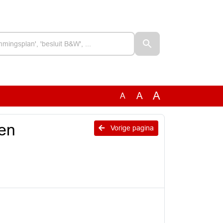
A
A
A
en
Vorige pagina