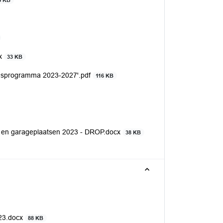
5 KB
cx
33 KB
ngsprogramma 2023-2027'.pdf
116 KB
en en garageplaatsen 2023 - DROP.docx
38 KB
023.docx
88 KB