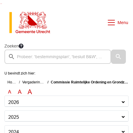
Ga naar de inhoud van deze pagina
Ga naar het zoeken
Ga naar het menu
Menu
Zoeken
U bevindt zich hier:
Home
Vergaderingen
Commissie Ruimtelijke Ordening en Grondzaken
A
A
A
2026
2025
2024