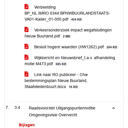
Verbeelding
BP_NL.IMRO.0344.BPNWBUURLANDSTAATS-
VA01-Kader_01-000.pdf
454 KB
Verkeersonderzoek impact wegafsluitingen
Nieuw Buurland.pdf
2 MB
Besluit hogere waarden (HW1262).pdf
204 KB
Wijkbericht en Nieuwsbrief_t.a.v. afhandeling
motie M473.pdf
685 KB
Link naar RO publiceer - Chw
bestemmingsplan Nieuw Buurland,
Staatsliedenbuurt.docx
16 KB
3.4
Raadsvoorstel Uitgangspuntennotitie
Omgevingsvisie Overvecht
Bijlagen