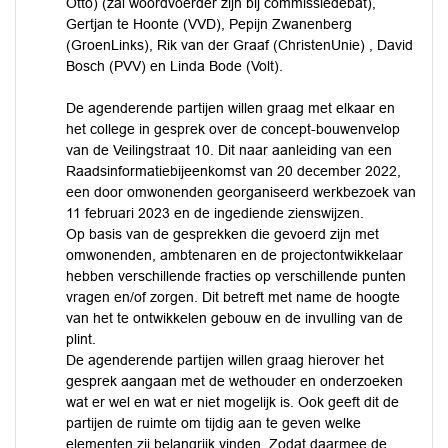
Otto) (zal woordvoerder zijn bij commissiedebat),
Gertjan te Hoonte (VVD), Pepijn Zwanenberg
(GroenLinks), Rik van der Graaf (ChristenUnie) , David
Bosch (PVV) en Linda Bode (Volt).
De agenderende partijen willen graag met elkaar en
het college in gesprek over de concept-bouwenvelop
van de Veilingstraat 10. Dit naar aanleiding van een
Raadsinformatiebijeenkomst van 20 december 2022,
een door omwonenden georganiseerd werkbezoek van
11 februari 2023 en de ingediende zienswijzen.
Op basis van de gesprekken die gevoerd zijn met
omwonenden, ambtenaren en de projectontwikkelaar
hebben verschillende fracties op verschillende punten
vragen en/of zorgen. Dit betreft met name de hoogte
van het te ontwikkelen gebouw en de invulling van de
plint.
De agenderende partijen willen graag hierover het
gesprek aangaan met de wethouder en onderzoeken
wat er wel en wat er niet mogelijk is. Ook geeft dit de
partijen de ruimte om tijdig aan te geven welke
elementen zij belangrijk vinden. Zodat daarmee de