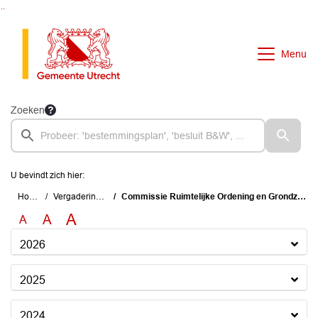
Ga naar de inhoud van deze pagina
Ga naar het zoeken
Ga naar het menu
Menu
Zoeken
U bevindt zich hier:
Home
Vergaderingen
Commissie Ruimtelijke Ordening en Grondzaken
A
A
A
2026
2025
2024