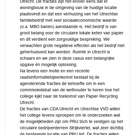
Utrecht. De fracties zijn het erover eens dat er
woningbouw in de omgeving van de huidige locatie
plaatsvindt en dat een verhuizing van het Utrechtse
familiebedrijf met veel sociaaleconomische waarde
(o.a. MBO banen) aanstaande is. Het bedrijf is van
groot belang voor de circulaire lokale keten van papier
en dit verdient een zorgvuldige bespreking. We
verwachten grote negatieve effecten als het bedrijf niet
geherhuisvest kan worden. Ruimte in Utrecht is
schaars en we zien in deze casus een belangrijke
opgave én mogelijk oplossing.
Na tevens een motie en een recente
raadsinformatiebijeenkomst bestaat bij de
agenderende fracties de behoefte om in een
commissiedebat van de wethouder te horen hoe het
college kijkt naar de toekomst van Papier Recycling
Utrecht.
De fracties van CDA Utrecht en Utrechtse VVD willen
het college tevens oproepen om te onderzoeken wat
de mogelijkheden zijn om PRU tóch te vestigen op het
circulaire bedrijventerrein Strijkviertel, wat zeer dichtbij
de bestaande locatie van PRU ligt. De fracties willen