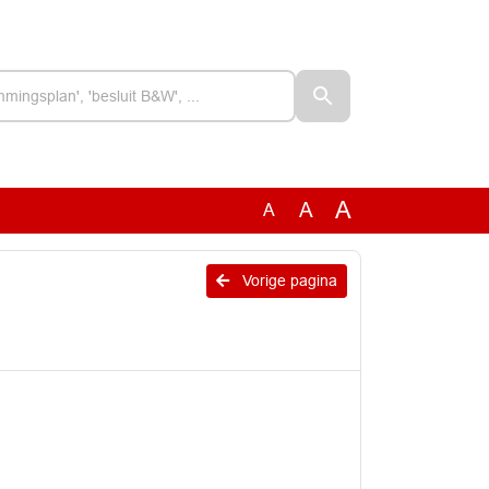
A
A
A
Vorige pagina