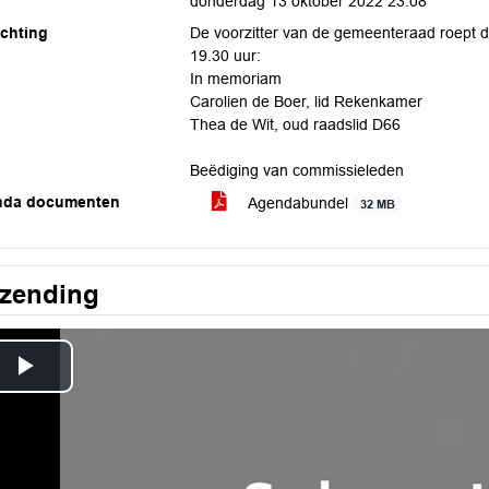
donderdag 13 oktober 2022 23:08
ichting
De voorzitter van de gemeenteraad roept 
19.30 uur:
In memoriam
Carolien de Boer, lid Rekenkamer
Thea de Wit, oud raadslid D66
Beëdiging van commissieleden
nda documenten
Agendabundel
32 MB
tzending
Play
Video