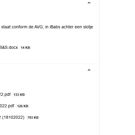
staat conform de AVG, in iBabs achter een slotje
k S&S.docx
14 KB
22.pdf
133 KB
2022.pdf
126 KB
22 (18102022)
793 KB