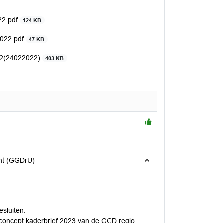
22.pdf
124 KB
2022.pdf
47 KB
022(24022022)
403 KB
cht (GGDrU)
esluiten:
de concept kaderbrief 2023 van de GGD regio