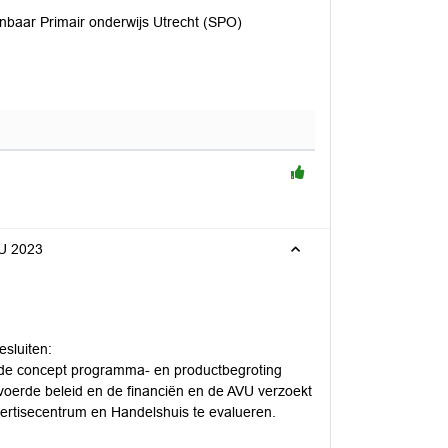
nbaar Primair onderwijs Utrecht (SPO)
VU 2023
esluiten:
op de concept programma- en productbegroting
voerde beleid en de financiën en de AVU verzoekt
rtisecentrum en Handelshuis te evalueren.