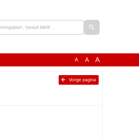
A
A
A
Vorige pagina