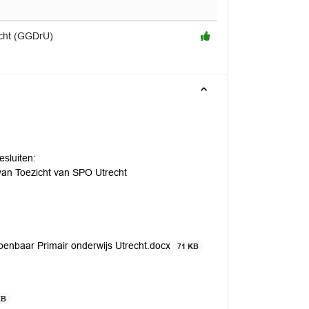
echt (GGDrU)
esluiten:
 van Toezicht van SPO Utrecht
penbaar Primair onderwijs Utrecht.docx
71 KB
KB