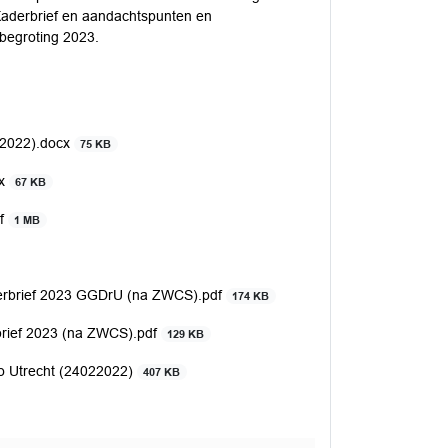
 Kaderbrief en aandachtspunten en
begroting 2023.
 2022).docx
75 KB
cx
67 KB
df
1 MB
rbrief 2023 GGDrU (na ZWCS).pdf
174 KB
ief 2023 (na ZWCS).pdf
129 KB
io Utrecht (24022022)
407 KB