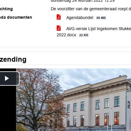
donderdag 24 februari 2022 12:29
ichting
De voorzitter van de gemeenteraad roept 
nda documenten
Agendabundel
88 MB
AVG-versie Lijst Ingekomen Stukken
2022.docx
22 KB
tzending
Play
Video