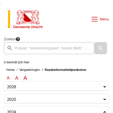
Ga naar de inhoud van deze pagina
Ga naar het zoeken
Ga naar het menu
Menu
Zoeken
U bevindt zich hier:
Home
Vergaderingen
Raadsinformatiebijeenkomst
A
A
A
2026
2025
2024