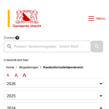
Ga naar de inhoud van deze pagina
Ga naar het zoeken
Ga naar het menu
Menu
Zoeken
U bevindt zich hier:
Home
Vergaderingen
Raadsinformatiebijeenkomst
A
A
A
2026
2025
2024