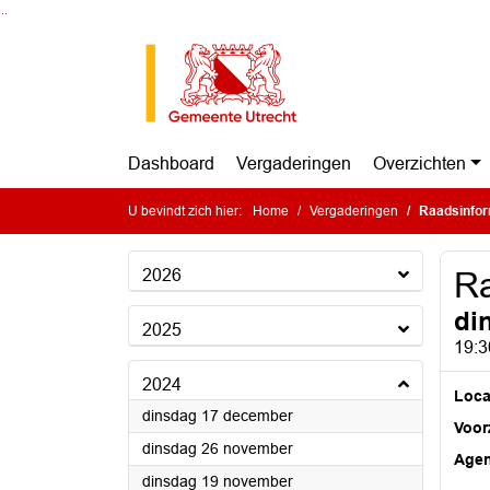
Ga naar de inhoud van deze pagina
Ga naar het zoeken
Ga naar het menu
Dashboard
Vergaderingen
Overzichten
U bevindt zich hier:
Home
Vergaderingen
Raadsinfor
2026
Ra
di
2025
19:3
2024
Loca
2024
dinsdag 17 december
Voorz
2024
dinsdag 26 november
Age
2024
dinsdag 19 november