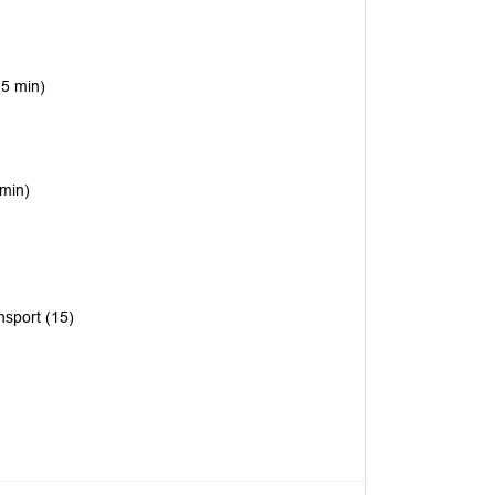
25 min)
min)
sport (15)