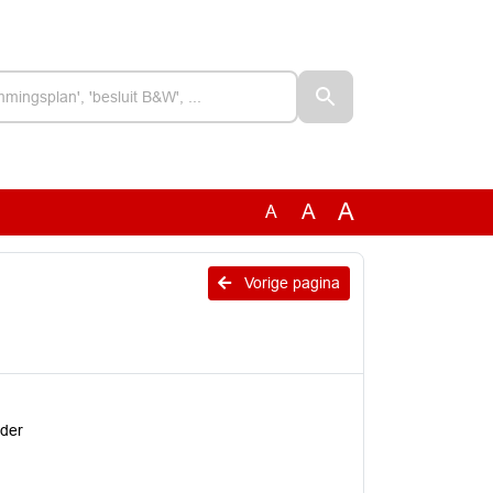
A
A
A
Vorige pagina
ider