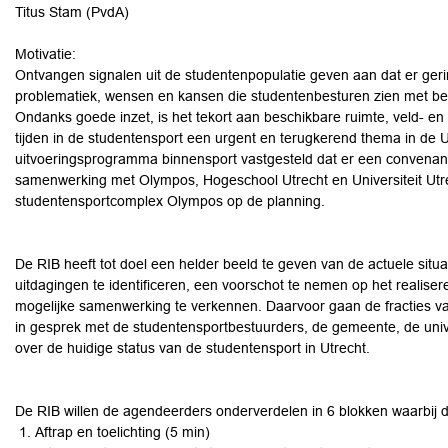
Titus Stam (PvdA)
Motivatie:
Ontvangen signalen uit de studentenpopulatie geven aan dat er ge
problematiek, wensen en kansen die studentenbesturen zien met betr
Ondanks goede inzet, is het tekort aan beschikbare ruimte, veld- en
tijden in de studentensport een urgent en terugkerend thema in de U
uitvoeringsprogramma binnensport vastgesteld dat er een convenant
samenwerking met Olympos, Hogeschool Utrecht en Universiteit Utre
studentensportcomplex Olympos op de planning.
De RIB heeft tot doel een helder beeld te geven van de actuele situa
uitdagingen te identificeren, een voorschot te nemen op het realise
mogelijke samenwerking te verkennen. Daarvoor gaan de fracties v
in gesprek met de studentensportbestuurders, de gemeente, de unive
over de huidige status van de studentensport in Utrecht.
De RIB willen de agendeerders onderverdelen in 6 blokken waarbij de
Aftrap en toelichting (5 min)