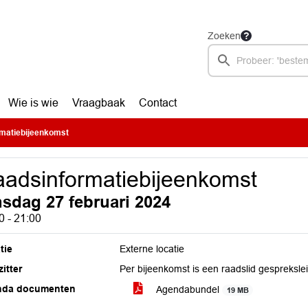
Zoeken
Wie is wie
Vraagbaak
Contact
matiebijeenkomst
adsinformatiebijeenkomst
nsdag 27 februari 2024
0 - 21:00
tie
Externe locatie
itter
Per bijeenkomst is een raadslid gespreksle
nda documenten
Agendabundel
19 MB