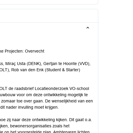
jke Projecten: Overvecht
s, Miraç Usta (DENK), Gertjan te Hoonte (VVD),
VOLT), Rob van den Enk (Student & Starter)
LT de raadsbrief Locatieonderzoek VO-school
ieuwbouw voor om deze ontwikkeling mogelijk te
 zomaar toe over gaan. De wenselijkheid van een
t nader invulling moet krijgen.
 zij naar deze ontwikkeling kijken. Dit gaat o.a.
ijken, bewonersorganisaties zoals het
tie op het voorgestelde plan. Ambtenaren lichten