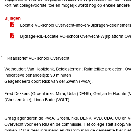
kort het collegevoorstel toe en mogelijk wordt nog op enkele andere 
Bijlagen
Locatie VO-school Overvecht-Info-en-Bijdragen-deelnem
Bijdrage-RIB-Locatie VO-school Overvecht-Wijkplatform Ov
.1
Raadsbrief VO- school Overvecht
Wethouder: Van Hooijdonk, Beleidsterrein: Ruimtelijke projecten: Ov
Indicatieve behandeltijd: 90 minuten
Geagendeerd door: Rick van der Zweth (PvdA),
Fred Dekkers (GroenLinks, Miraç Usta (DENK), Gertjan te Hoonte (VV
(ChristenUnie), Linda Bode (VOLT)
Graag agenderen de PvdA, GroenLinks, DENK, VVD, CDA, CU en VO
Overvecht voor een RIB en de commissie. Het college stelt sloop/n
maken. Dat is zeer ingrijpend en daarom mag de gemeente hier niet