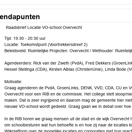
endapunten
Raadsbrief Locatie VO-school Overvecht
Tijd: 19.30 - 20:30 uur
Locatie: Toekomstpunt (Voortrekkersdreef 2)
Beleidsveld: Ruimtelijke Projecten: Overvecht / Wethouder: Ruimteli
Agendeerders: Rick van der Zweth (PvdA), Fred Dekkers (GroenLink
Hessel Stellinga (CDA), Kirsten Alblas (ChristenUnie), Linda Bode (
Motivatie:
Graag agenderen de PvdA, GroenLinks, DENK, VVD, CDA, CU en VO
Overvecht voor een RIB en de commissie. Het college stelt sloop/n
maken. Dat is zeer ingrijpend en daarom mag de gemeente hier niet
nieuwe VO-school wordt gedeeld. Graag gaan we in debat over hoe di
In de RIB horen we graag mensen uit de stad en de wijk Overvecht hoe
om schoolbesturen wat hun behoefte is en hoe zij naar de locaties k
Wijkplatform over de mogelijke locaties en corporaties met hun reac