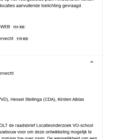
locaties aanvullende toelichting gevraagd.
ersWEB
151 KB
ervecht
170 KB
ervecht
D), Hessel Stellinga (CDA), Kirsten Alblas
LT de raadsbrief Locatieonderzoek VO-school
ieuwbouw voor om deze ontwikkeling mogelijk te
 zomaar toe over gaan. De wenselijkheid van een