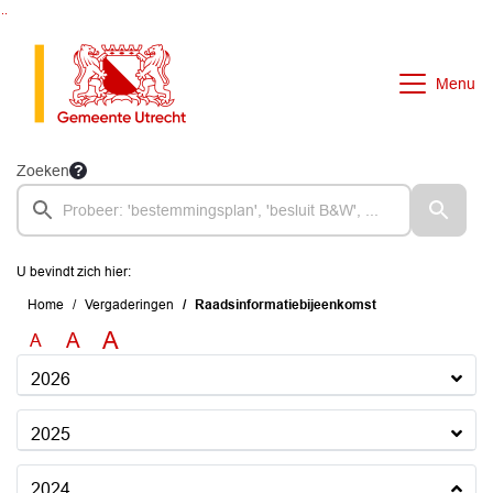
Ga naar de inhoud van deze pagina
Ga naar het zoeken
Ga naar het menu
Menu
Zoeken
U bevindt zich hier:
Home
Vergaderingen
Raadsinformatiebijeenkomst
A
A
A
2026
2025
2024