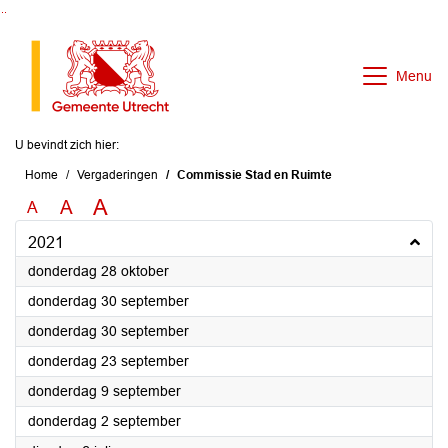
Ga naar de inhoud van deze pagina
Ga naar het zoeken
Ga naar het menu
Menu
U bevindt zich hier:
Home
Vergaderingen
Commissie Stad en Ruimte
A
A
A
2021
2021
donderdag 28 oktober
2021
donderdag 30 september
2021
donderdag 30 september
2021
donderdag 23 september
2021
donderdag 9 september
2021
donderdag 2 september