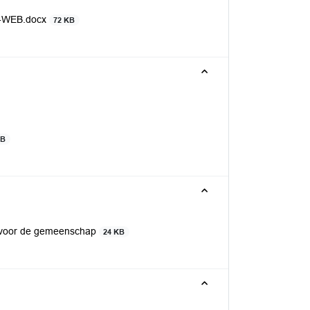
rs-WEB.docx
72 KB
KB
 voor de gemeenschap
24 KB