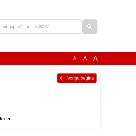
A
A
A
Vorige pagina
leider