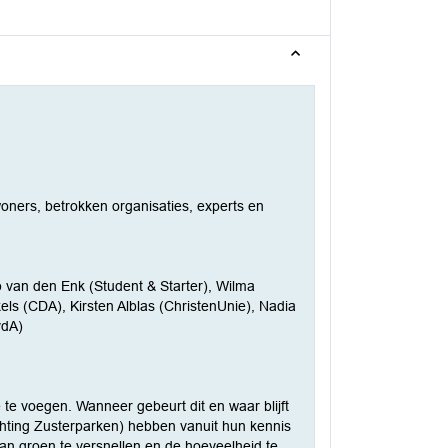
ners, betrokken organisaties, experts en
ob van den Enk (Student & Starter), Wilma
els (CDA), Kirsten Alblas (ChristenUnie), Nadia
vdA)
te voegen. Wanneer gebeurt dit en waar blijft
chting Zusterparken) hebben vanuit hun kennis
an groen te versnellen en de hoeveelheid te