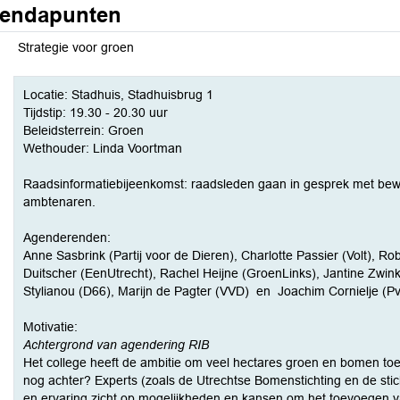
endapunten
Strategie voor groen
Locatie: Stadhuis, Stadhuisbrug 1
Tijdstip: 19.30 - 20.30 uur
Beleidsterrein: Groen
Wethouder: Linda Voortman
Raadsinformatiebijeenkomst: raadsleden gaan in gesprek met bewo
ambtenaren.
Agenderenden:
Anne Sasbrink (Partij voor de Dieren), Charlotte Passier (Volt), R
Duitscher (EenUtrecht), Rachel Heijne (GroenLinks), Jantine Zwink
Stylianou (D66), Marijn de Pagter (VVD) en Joachim Cornielje (P
Motivatie:
Achtergrond van agendering RIB
Het college heeft de ambitie om veel hectares groen en bomen toe 
nog achter? Experts (zoals de Utrechtse Bomenstichting en de sti
en ervaring zicht op mogelijkheden en kansen om het toevoegen v