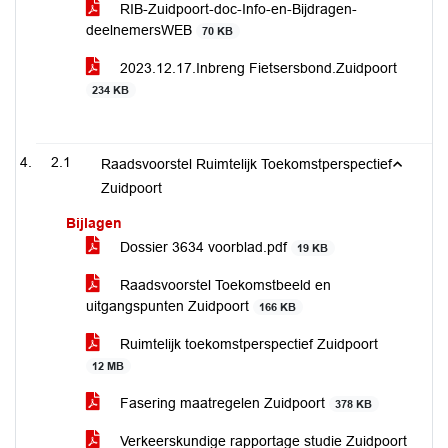
RIB-Zuidpoort-doc-Info-en-Bijdragen-
deelnemersWEB
70 KB
2023.12.17.Inbreng Fietsersbond.Zuidpoort
234 KB
2.1
Raadsvoorstel Ruimtelijk Toekomstperspectief
Zuidpoort
Bijlagen
Dossier 3634 voorblad.pdf
19 KB
Raadsvoorstel Toekomstbeeld en
uitgangspunten Zuidpoort
166 KB
Ruimtelijk toekomstperspectief Zuidpoort
12 MB
Fasering maatregelen Zuidpoort
378 KB
Verkeerskundige rapportage studie Zuidpoort