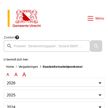
Ga naar de inhoud van deze pagina
Ga naar het zoeken
Ga naar het menu
Menu
Zoeken
U bevindt zich hier:
Home
Vergaderingen
Raadsinformatiebijeenkomst
A
A
A
2026
2025
2024