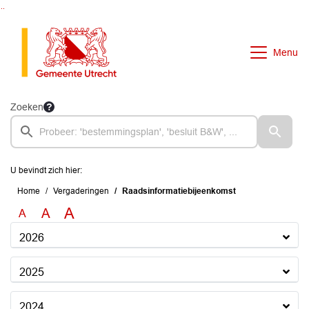
Ga naar de inhoud van deze pagina
Ga naar het zoeken
Ga naar het menu
Menu
Zoeken
U bevindt zich hier:
Home
Vergaderingen
Raadsinformatiebijeenkomst
A
A
A
2026
2025
2024