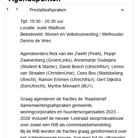
1
Prestatieafspraken
Tijd: 19:30 - 20:30 uur
Locatie: oude Stadhuis
Beleidsveld: Wonen en Volkshuisvesting / Wethouder:
Dennis de Vries
Agendeerders:Rick van der Zweth (PvdA), Pepijn
Zwanenberg (GroenLinks), Annemarijn Oudejans
(Student & Starter), David Bosch (UtrechtNu!), Lenno
van Straalen (ChristenUnie), Cees Bos (Stadsbelang
Utrecht), Ramon Emmen (UtrechtNu!), Gert Dijkstra
(EenUtrecht), Myrthe Minnaert (BIJ1).
Graag agenderen de fracties de ‘Raadsbrief
Samenwerkingsafspraken gemeente,
woningcorporaties en huurdersorganisaties 2023 -
2026’ inclusief de nieuwe ‘Leidraad sloop/nieuwbouw’
voor zowel een RIB als commissiebehandeling.
Bij de RIB worden de fracties graag geïnformeerd over
het achterliggende proces, hoe men tot de uitkomsten